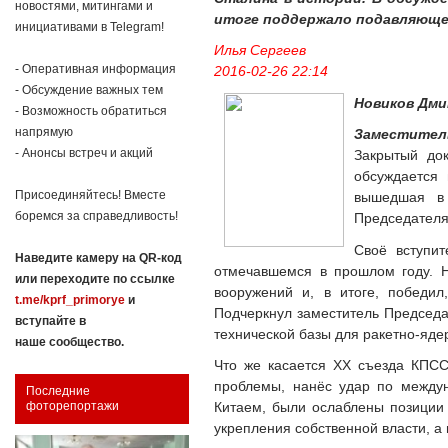
новостями, митингами и
итоге поддержало подавляюще
инициативами в Telegram!
Илья Сергеев
- Оперативная информация
2016-02-26 22:14
- Обсуждение важных тем
Новиков Дми
- Возможность обратиться
напрямую
Заместител
- Анонсы встреч и акций
Закрытый до
обсуждается
Присоединяйтесь! Вместе
вышедшая в 
боремся за справедливость!
Председател
Своё вступи
Наведите камеру на QR-код
отмечавшемся в прошлом году. Н
или переходите по ссылке
вооружений и, в итоге, победил
t.me/kprf_primorye
и
Подчеркнул заместитель Председат
вступайте в
технической базы для ракетно-яде
наше сообщество.
Что же касается XX съезда КПСС
проблемы, нанёс удар по междун
Последние
Китаем, были ослаблены позиции 
фоторепортажи
укрепления собственной власти, а