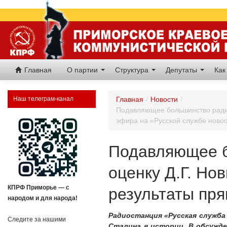
Главная
О партии
Структура
Депутаты
Как
Наш телеграм-канал
Главная
/
Новости
/
Подавляющее большинство радио
эфира на «Русской службе ново
Подавляющее б
оценку Д.Г. Но
КПРФ Приморье — с
результаты пря
народом и для народа!
Радиостанция «Русская служба
Следите за нашими
Сталина в истории. В обсужд