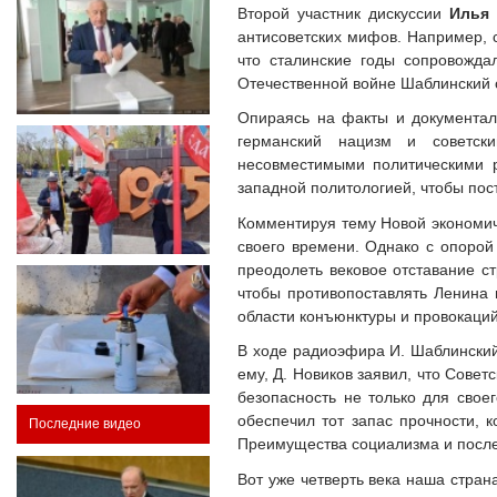
Второй участник дискуссии
Илья 
антисоветских мифов. Например, 
что сталинские годы сопровожда
Отечественной войне Шаблинский 
Опираясь на факты и документа
германский нацизм и советск
несовместимыми политическими
западной политологией, чтобы пос
Комментируя тему Новой экономи
своего времени. Однако с опорой
преодолеть вековое отставание ст
чтобы противопоставлять Ленина 
области конъюнктуры и провокаций
В ходе радиоэфира И. Шаблинский
ему, Д. Новиков заявил, что Сове
безопасность не только для свое
обеспечил тот запас прочности, 
Последние видео
Преимущества социализма и после
Вот уже четверть века наша стран