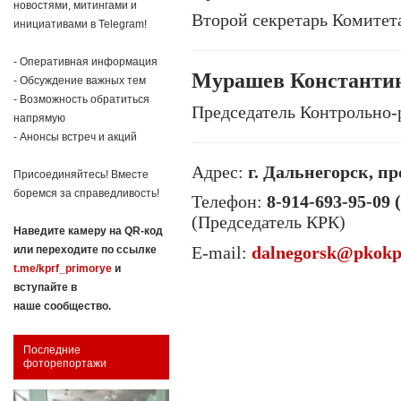
новостями, митингами и
Второй секретарь Комитет
инициативами в Telegram!
- Оперативная информация
Мурашев Константин
- Обсуждение важных тем
- Возможность обратиться
Председатель Контрольно
напрямую
- Анонсы встреч и акций
Адрес:
г. Дальнегорск, пр
Присоединяйтесь! Вместе
боремся за справедливость!
Телефон:
8-914-693-95-09
(Председатель КРК)
Наведите камеру на QR-код
E-mail:
dalnegorsk@pkokp
или переходите по ссылке
t.me/kprf_primorye
и
вступайте в
наше сообщество.
Последние
фоторепортажи