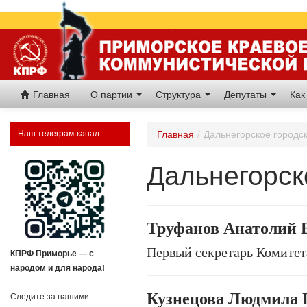
Главная
О партии
Структура
Депутаты
Как
Наш телеграм-канал
Главная
/
Дальнегорское городс
Дальнегорск
Труфанов Анатолий 
Первый секретарь Комитет
КПРФ Приморье — с
народом и для народа!
Кузнецова Людмила 
Следите за нашими