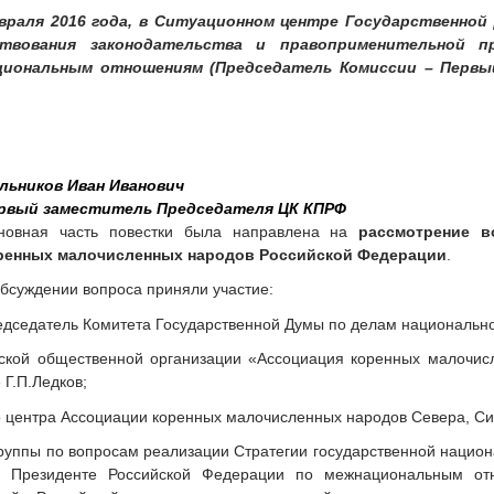
евраля 2016 года, в Ситуационном центре Государственной
ствования законодательства и правоприменительной п
циональным отношениям (Председатель Комиссии – Первы
льников Иван Иванович
рвый заместитель Председателя ЦК КПРФ
новная часть повестки была направлена на
рассмотрение в
ренных малочисленных народов Российской Федерации
.
обсуждении вопроса приняли участие:
едседатель Комитета Государственной Думы по делам национально
ской общественной организации «Ассоциация коренных малочисл
Г.П.Ледков;
о центра Ассоциации коренных малочисленных народов Севера, Си
группы по вопросам реализации Стратегии государственной нацио
и Президенте Российской Федерации по межнациональным от