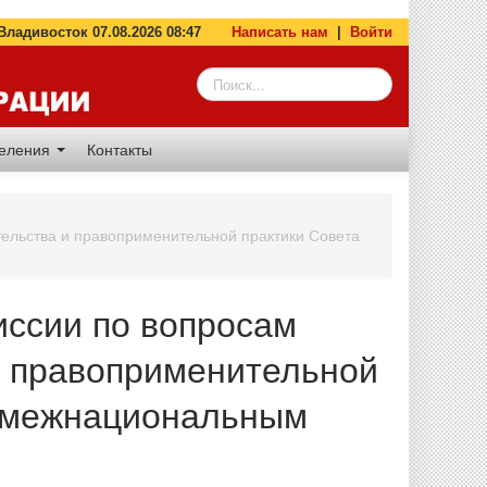
адивосток 07.08.2026 08:47
Написать нам
|
Войти
деления
Контакты
ельства и правоприменительной практики Совета
иссии по вопросам
и правоприменительной
о межнациональным