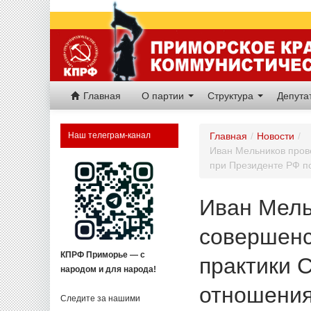
Главная
О партии
Структура
Депут
Наш телеграм-канал
Главная
/
Новости
/
Иван Мельников пров
при Президенте РФ 
Иван Мель
совершенс
КПРФ Приморье — с
практики 
народом и для народа!
отношени
Следите за нашими