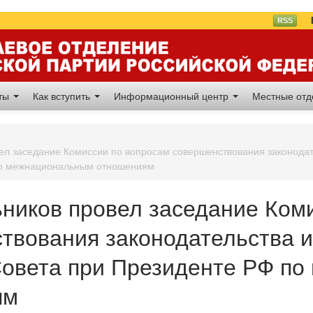
Вл
RSS
аты
Как вступить
Информационный центр
Местные от
ел заседание Комиссии по вопросам совершенствования законодат
по межнациональным отношениям
ников провел заседание Ком
твования законодательства 
Совета при Президенте РФ п
ям