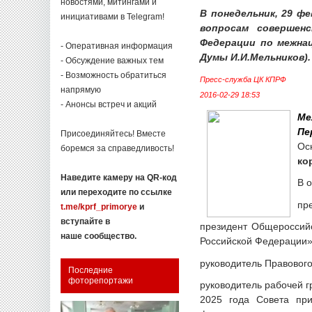
новостями, митингами и
В понедельник, 29 ф
инициативами в Telegram!
вопросам совершен
Федерации по межна
- Оперативная информация
Думы И.И.Мельников).
- Обсуждение важных тем
- Возможность обратиться
Пресс-служба ЦК КПРФ
напрямую
2016-02-29 18:53
- Анонсы встреч и акций
Ме
Пе
Присоединяйтесь! Вместе
Ос
боремся за справедливость!
ко
Наведите камеру на QR-код
В 
или переходите по ссылке
пр
t.me/kprf_primorye
и
вступайте в
президент Общероссий
наше сообщество.
Российской Федерации» 
руководитель Правовог
Последние
фоторепортажи
руководитель рабочей 
2025 года Совета пр