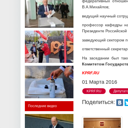
федеративных отношен
В.А.Михайлов;
ведущий научный сотруд
профессор кафедры на
Президенте Российской
заведующий сектором по
ответственный секретар
На заседании был так
Комитетом Государст
KPRF.RU
01 Марта 2016
KPRF.RU
Депутатс
Поделиться:
Последние видео