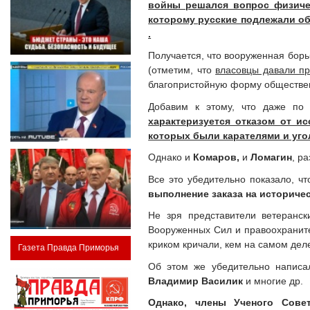
войны решался вопрос физиче
которому русские подлежали об
.
Получается, что вооруженная борь
(отметим, что
власовцы давали пр
благопристойную форму обществен
Добавим к этому, что даже по
характеризуется отказом от и
которых были карателями и угол
Однако и
Комаров,
и
Ломагин
, р
Все это убедительно показало, ч
выполнение заказа на историч
Не зря представители ветеранск
Вооруженных Сил и правоохранит
криком кричали, кем на самом дел
Газета Правда Приморья
Об этом же убедительно написал
Владимир Василик
и многие др.
Однако, члены Ученого Сове