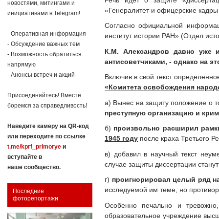
новостями, митингами и
«Генералитет и офицерские кадры
инициативами в Telegram!
Согласно официальной информац
- Оперативная информация
институт истории РАН» (Отдел ист
- Обсуждение важных тем
К.М. Александров
давно уже 
- Возможность обратиться
антисоветчиками, - однако на э
напрямую
- Анонсы встреч и акций
Включив в свой текст определенн
«Комитета освобождения народ
Присоединяйтесь! Вместе
а) Вынес на защиту положение о т
боремся за справедливость!
преступную организацию и кри
Наведите камеру на QR-код
б)
произвольно расширил рамк
или переходите по ссылке
1945 году
после краха Третьего Ре
t.me/kprf_primorye
и
в) добавил в научный текст неу
вступайте в
случае защиты диссертации стану
наше сообщество.
г)
проигнорировал целый ряд н
исследуемой им теме, но противо
Последние
фоторепортажи
Особенно печально и тревожно
образовательное учреждение высше