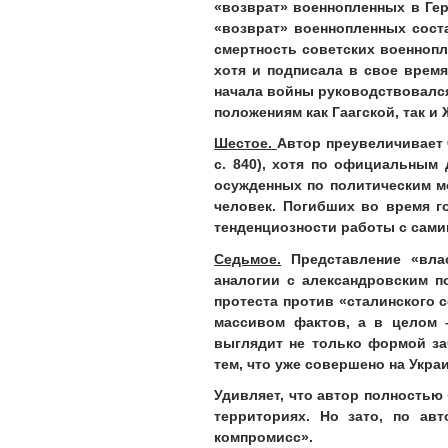
«возврат» военнопленных в Герм
«возврат» военнопленных соста
смертность советских военнопл
хотя и подписала в свое время
начала войны руководствовался
положениям как Гаагской, так и
Шестое.
Автор преувеличивает 
с. 840), хотя по официальным 
осужденных по политическим мо
человек. Погибших во время г
тенденциозности работы с сами
Седьмое.
Представление «влас
аналогии с александровским п
протеста против «сталинского 
массивом фактов, а в целом 
выглядит не только формой за
тем, что уже совершено на Укр
Удивляет, что автор полностью
территориях. Но зато, по ав
компромисс».