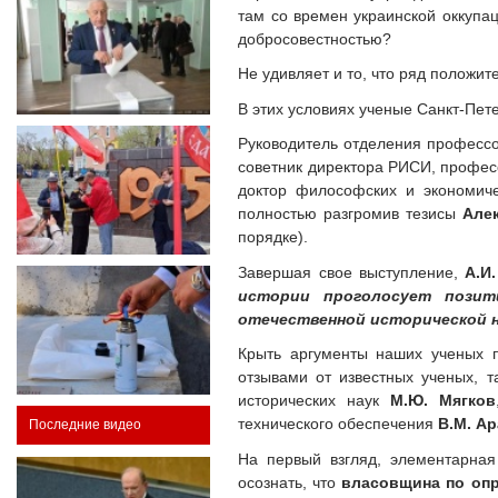
там со времен украинской оккупа
добросовестностью?
Не удивляет и то, что ряд положи
В этих условиях ученые Санкт-Пет
Руководитель отделения профессо
советник директора РИСИ, профес
доктор философских и экономич
полностью разгромив тезисы
Але
порядке).
Завершая свое выступление,
А.И
истории проголосует позит
отечественной исторической н
Крыть аргументы наших ученых 
отзывами от известных ученых, т
исторических наук
М.Ю. Мягков
технического обеспечения
В.М. А
Последние видео
На первый взгляд, элементарная
осознать, что
власовщина по оп