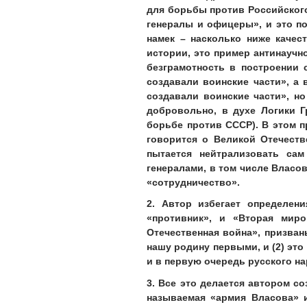
для борьбы против Российского
генералы и офицеры», и это по
намек – насколько ниже качес
истории, это пример антинауч
безграмотность в построении 
создавали воинские части», а
создавали воинские части», н
добровольно, в духе Логики Г
борьбе против СССР). В этом п
говорится о Великой Отечеств
пытается нейтрализовать са
генералами, в том числе Власов
«сотрудничество».
2. Автор избегает определен
«противник», и «Вторая миро
Отечественная война», призван
нашу родину первыми, и (2) это
и в первую очередь русского нар
3. Все это делается автором с
называемая «армия Власова» 