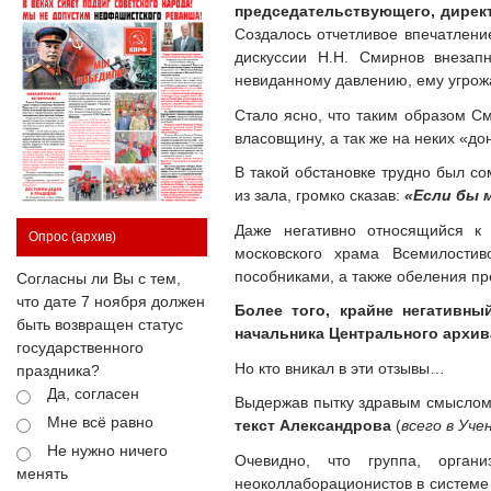
председательствующего, директ
Создалось отчетливое впечатлени
дискуссии Н.Н. Смирнов внезапн
невиданному давлению, ему угрожа
Стало ясно, что таким образом С
власовщину, а так же на неких «до
В такой обстановке трудно был со
из зала, громко сказав:
«Если бы 
Даже негативно относящийся к
Опрос
(архив)
московского храма Всемилости
пособниками, а также обеления пр
Согласны ли Вы с тем,
что дате 7 ноября должен
Более того, крайне негативн
быть возвращен статус
начальника Центрального архи
государственного
Но кто вникал в эти отзывы…
праздника?
Да, согласен
Выдержав пытку здравым смыслом 
Мне всё равно
текст Александрова
(
всего в Уч
Не нужно ничего
Очевидно, что группа, орган
менять
неоколлаборационистов в системе 