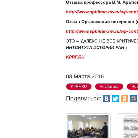
Отзыва профессора В.М. Аратю
http://www.spbiiran.nw.ru/wp-co
Отзыв Организации ветеранов (
http://www.spbiiran.nw.ru/wp-c
ЭТО – ДАЛЕКО НЕ ВСЕ КРИТИЧЕ
ИНТСИТУТА ИСТОРИИ РАН
).
KPRF.RU
03 Марта 2016
KPRF.RU
Аналитика
Нов
Поделиться: