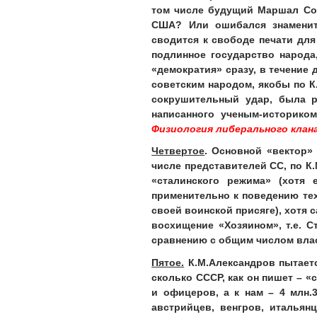
том числе будущий Маршал Сов
США? Или ошибался знамениты
сводится к свободе печати дл
подлинное государство народа
«демократия» сразу, в течение 
советским народом, якобы по К
сокрушительный удар, была ра
написанного ученым-историко
Физиология либерального клана
Четвертое
. Основной «вектор»
числе представителей СС, по К.
«сталинского режима» (хотя
применительно к поведению тех
своей воинской присяге), хотя 
восхищение «Хозяином», т.е. 
сравнению с общим числом влас
Пятое.
К.М.Александров пытаетс
сколько СССР, как он пишет – «
и офицеров, а к нам – 4 млн.
австрийцев, венгров, итальян