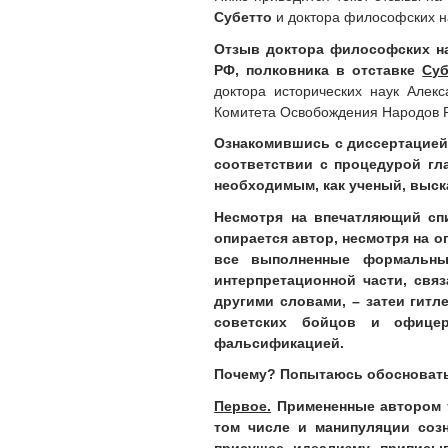
Субетто
и доктора философских н
Отзыв
доктора философских на
РФ, полковника в отставке
Су
доктора исторических наук Але
Комитета Освобождения Народов Р
Ознакомившись с диссертацией
соответствии с процедурой гл
необходимым, как ученый, выс
Несмотря на впечатляющий сп
опирается автор, несмотря на 
все выполненные формальные
интерпретационной части, свя
другими словами, – затеи гит
советских бойцов и офицер
фальсификацией.
Почему? Попытаюсь обосновать
Первое.
Примененные автором т
том числе и манипуляции созн
присущее идеализму приписыв