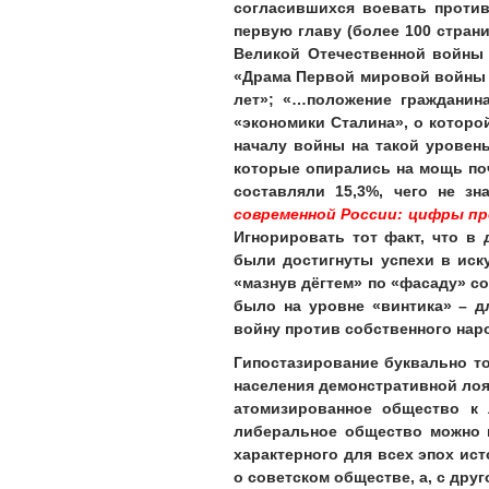
согласившихся воевать против
первую главу (более 100 стран
Великой Отечественной войны 
«Драма Первой мировой войны 
лет»; «…положение гражданин
«экономики Сталина», о которой
началу войны на такой уровен
которые опирались на мощь поч
составляли 15,3%, чего не з
современной России: цифры про
Игнорировать тот факт, что в
были достигнуты успехи в иску
«мазнув дёгтем» по «фасаду» с
было на уровне «винтика» – дл
войну против собственного нар
Гипостазирование буквально то
населения демонстративной лоя
атомизированное общество к
либеральное общество можно н
характерного для всех эпох ист
о советском обществе, а, с др