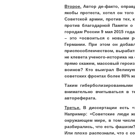
Второе.
Автор де-факто, оправд
якобы протеста, хотел он того
Советской армии, против тех, 
против благодарной Памяти о 
городам России 9 мая 2015 года
– это «освоиться с новыми р
Германии. При этом он добавл
приспособленчеством, вырабаты
не клевета ученого-историка на
прямо скажем, массовый героиз
воинов? Кто выиграл Великую
советских фронтах более 80% ж
Таким гиберболизированными 
внимательно вчитываться в те
автореферата.
Третье.
В диссертации есть «н
Например: «Советские люди ж
окружающем мире, в том числе
разбирались, что есть фашизм?
Или плохо распознали, что с с