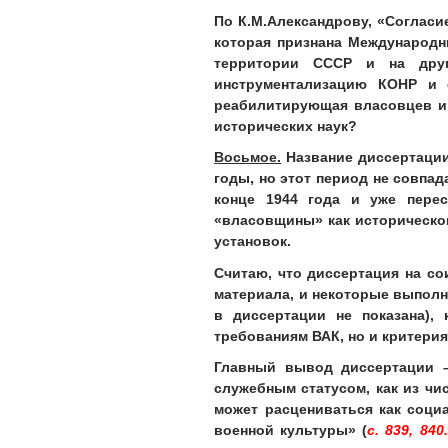
По К.М.Александрову, «Согласи
которая признана Международн
территории СССР и на друг
инструментализацию КОНР и 
реабилитирующая власовцев и 
исторических наук?
Восьмое.
Название диссертации,
годы, но этот период не совпа
конце 1944 года и уже перес
«власовщины» как историческог
установок.
Считаю, что диссертация на со
материала, и некоторые выполн
в диссертации не показана),
требованиям ВАК, но и критери
Главный вывод диссертации –
служебным статусом, как из чи
может расцениваться как соц
военной культуры» (
с. 839, 840