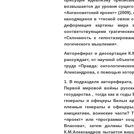
возвышается до уровня сущего,
«Антисоветский проект» (2009),
находящееся в «тесной связи 
деформация картины мира в
соответствующими трагически
«Склонность к гипостазирова
логического мышления».
Автореферат и диссертация К.
рассуждает, от научной объект
труде «Правда: онтологическо
Александрова, с помощью кот
1. В подразделе автореферата,
Первой мировой войны русски
государства , тогда как в год
генералы и офицеры Белых арм
пленные генералы и офицеры,
инициативе, воинские части? 
«проект» или «программа» соз
Власова», затем должны быть
К.М.Александров пытается внуш