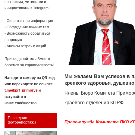
новостями, митингами и
инициативами в Telegram!
- Оперативная информация
- Обсуждение важных тем
- Возможность обратиться
напрямую
- Анонсы встреч и акций
Присоединяйтесь! Вместе
боремся за справедливость!
Мы желаем Вам успехов в па
Наведите камеру на QR-код
крепкого здоровья, душевног
или переходите по ссылке
t.me/kprf_primorye
и
Члены Бюро Комитета Примор
вступайте в
краевого отделения КПРФ
наше сообщество.
Последние
Пресс-служба Комитета ПКО К
фоторепортажи