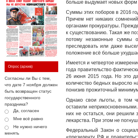
больше выдумает новых форм 
Суммы этих поборов в 2016 го
Причем нет никаких сомнений
органами прокуратуры. Прежде
к существованию. Такая же по
потому незаконные суммы о
преследовать или даже выселя
положение всё больше ухудшае
Имеется и четвертое измерение
Опрос
(архив)
года правительство фактичес
26 июня 2015 года. Но это д
Согласны ли Вы с тем,
количество бедных выросло на
что дате 7 ноября должен
понизив прожиточный минимум 
быть возвращен статус
государственного
Однако свои льготы, в том 
праздника?
оставили неприкосновенными. 
Да, согласен
них не остаться, они решили 
Мне всё равно
лекарства. При этом не погнуш
Не нужно ничего
Федеральный Закон о социаль
менять
«президенту РФ и правитель