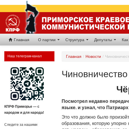
Главная
О партии
Структура
Депутаты
Как
Наш телеграм-канал
Главная
/
Новости
/
Чиновничест
Чиновничество
Чё
Посмотрел недавно передачу
КПРФ Приморье — с
языке. и узнал, что Патриар
народом и для народа!
Это что должно было произойт
образования, которую упорно 
Следите за нашими