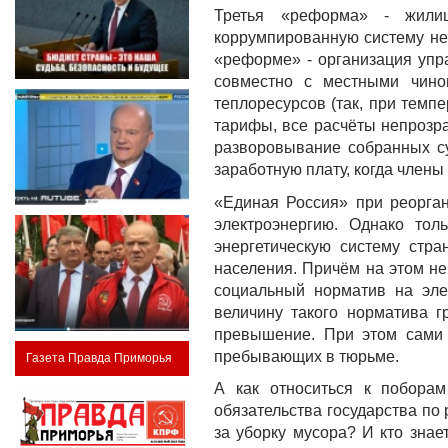
Третья «реформа» - жилищ
коррумпированную систему нез
«реформе» - организация уп
совместно с местными чино
теплоресурсов (так, при темп
тарифы, все расчёты непрозр
разворовывание собранных с
заработную плату, когда член
«Единая Россия» при реорга
электроэнергию. Однако то
энергетическую систему стра
населения. Причём на этом н
социальный норматив на эле
величину такого норматива г
превышение. При этом сами 
пребывающих в тюрьме.
Газета Правда Приморья
А как относиться к поборам
обязательства государства по
за уборку мусора? И кто знае