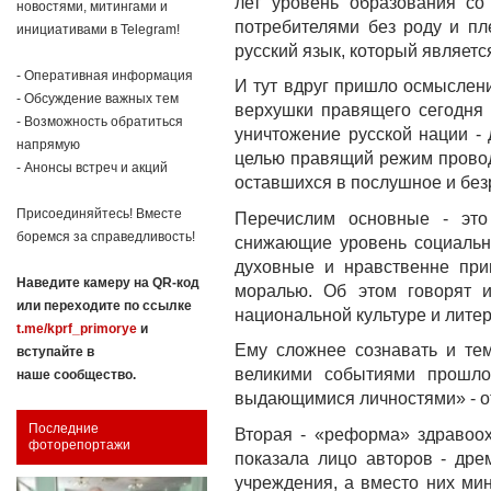
лет уровень образования со
новостями, митингами и
потребителями без роду и пл
инициативами в Telegram!
русский язык, который являетс
- Оперативная информация
И тут вдруг пришло осмыслени
- Обсуждение важных тем
верхушки правящего сегодня 
- Возможность обратиться
уничтожение русской нации - 
напрямую
целью правящий режим провод
- Анонсы встреч и акций
оставшихся в послушное и безр
Присоединяйтесь! Вместе
Перечислим основные - это
боремся за справедливость!
снижающие уровень социально
духовные и нравственне при
Наведите камеру на QR-код
моралью. Об этом говорят 
или переходите по ссылке
национальной культуре и литер
t.me/kprf_primorye
и
Ему сложнее сознавать и тем
вступайте в
великими событиями прошло
наше сообщество.
выдающимися личностями» - о
Последние
Вторая - «реформа» здравоо
фоторепортажи
показала лицо авторов - дре
учреждения, а вместо них мин