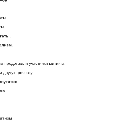
.
аты,
ты,
гаты.
олизм.
ром продолжили участники митинга.
 другую речевку:
епутатов,
ов.
итизм