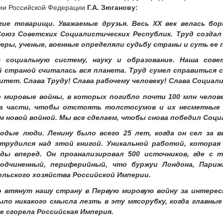
ии Российской Федерации
Г.А. Зюганову:
гие товарищи. Уважаемые друзья. Весь XX век велась бо
оюз Советских Социалистических Республик. Труд создал н
неры, ученые, военные определяли судьбу страны и суть ее 
 социальную систему, науку и образование. Наша сове
й страной считалась вся планета. Труд сумел справиться 
тет. Слава Труду! Слава рабочему человеку! Слава Социали
 мировые войны, в которых погибло почти 100 млн человек
на части, чтобы отстоять толстосумов и их несметные 
 новой войной. Мы все сделаем, чтобы снова победил Социа
лодые люди. Ленину было всего 25 лет, когда он сел за
 трудился над этой книгой. Уникальной работой, которая
ды вперед. Он проанализировал 500 источников, где с т
одчиненный, периферийный, что буржуи Лондона, Париж
льского хозяйства Российской Империи.
 втянут нашу страну в Первую мировую войну за интересы
ыло никакого смысла лезть в эту мясорубку, когда главны
е сгорела Российская Империя.