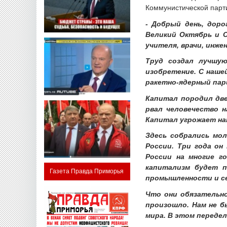
Коммунистической парт
- Добрый день, доро
Великий Октябрь и С
учителя, врачи, инже
Труд создал лучшую
изобретение. С наше
ракетно-ядерный пари
Капитал породил две
рвал человечество 
Капитал угрожает нам
Здесь собрались мо
России. Три года он
России на многие го
капитализм будет п
Газета Правда Приморья
промышленности и се
Что они обязательно
произошло. Нам не б
мира. В этом передел