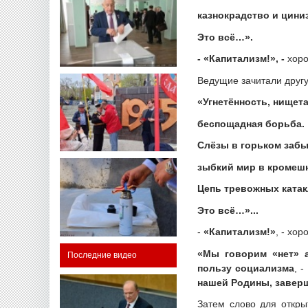
казнокрадство и цини
Это всё…».
- «Капитализм!», -
хоро
Ведущие зачитали другу
«Угнетённость, нищета
беспощадная борьба.
Слёзы в горьком забы
зыбкий мир в кромешн
Цепь тревожных катак
Это всё…»...
-
«Капитализм!»
, - хо
«Мы говорим «нет» а
Последние видео
пользу социализма
, 
нашей Родины, заверш
Затем слово для откры