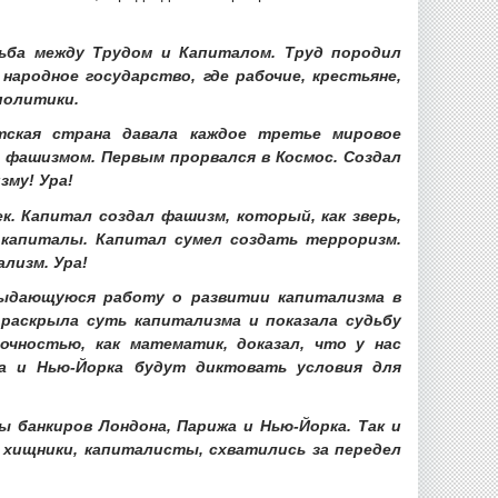
рьба между Трудом и Капиталом. Труд породил
ародное государство, где рабочие, крестьяне,
политики.
тская страна давала каждое третье мировое
с фашизмом. Первым прорвался в Космос. Создал
зму! Ура!
. Капитал создал фашизм, который, как зверь,
капиталы. Капитал сумел создать терроризм.
лизм. Ура!
 выдающуюся работу о развитии капитализма в
 раскрыла суть капитализма и показала судьбу
очностью, как математик, доказал, что у нас
а и Нью-Йорка будут диктовать условия для
 банкиров Лондона, Парижа и Нью-Йорка. Так и
е хищники, капиталисты, схватились за передел