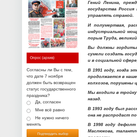
Гений Ленина, преж
государства Россия 
управлять страной.
И полумертвая, рас
индустриальной мощи
порыв Труда, велики
Вы должны гордитьс
сумели создать госуд
Опрос
(архив)
и в социальной сфере
Согласны ли Вы с тем,
В 1991 году, когда 
что дате 7 ноября
продолжается в наше
должен быть возвращен
колхозов, порушены 
статус государственного
Мы входили в тройку
праздника?
назад.
Да, согласен
В 1993 году был рас
Мне всё равно
она не распродаст по
Не нужно ничего
менять
В 1998 году дефолт
Маслюкова, талантл
Подтвердить выбор