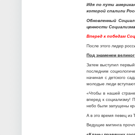
Идя по пути американ
которой спалили Рос
Обновленный Социали
ценности Социализма
Вперед к победам Соц
После этого лидер рос
Под знаменем великог
Затем выступил первый
последним социологиче
начиная с детского сад
молодые люди вступают
«Чтобы в нашей стране
вперед к социализму! 
небо были запущены кр
А в это время певец из
Ведущие митинга прочли
«Кланы правящих гос