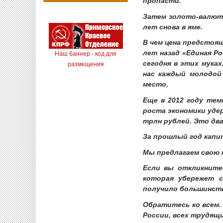
пропасти.
Затем золото-валютн
лет снова в яме.
В чем цена предстоящ
лет назад «Единая Р
Наш баннер - код для
сегодня в этих муках
размещения
нас каждый молодой
место.
Еще в 2012 году тем
роста экономики уде
трлн рублей. Это два
За прошлый год капит
Мы предлагаем свою 
Если вы откликните
которая убережет с
получило большинств
Обратитесь ко всем.
России, всех трудящи