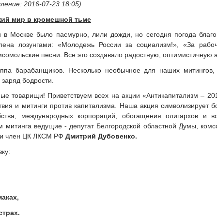
ление: 2016-07-23 18:05)
кий мир в кромешной тьме
в Москве было пасмурно, лили дожди, но сегодня погода благо
ена лозунгами: «Молодежь России за социализм!», «За рабоч
сомольские песни. Все это создавало радостную, оптимистичную 
уппа барабанщиков. Несколько необычное для наших митингов, 
 заряд бодрости.
ые товарищи! Приветствуем всех на акции «Антикапитализм – 20
твия и митинги против капитализма. Наша акция символизирует б
абства, международных корпораций, обогащения олигархов и в
ам митинга ведущие - депутат Белгородской областной Думы, ко
и член ЦК ЛКСМ РФ
Дмитрий Дубовенко.
ку:
аках,
страх.