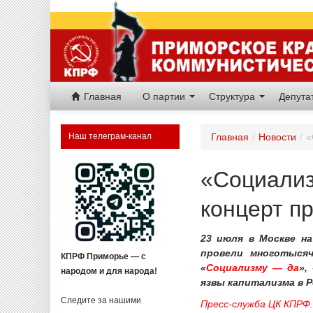
Главная
О партии
Структура
Депут
Наш телеграм-канал
Главная
/
Новости
/
«
«Социализ
концерт п
23 июля в Москве н
провели многотысяч
КПРФ Приморье — с
«
Социализму — да
»,
народом и для народа!
язвы капитализма в Р
Следите за нашими
Пресс-служба ЦК КПРФ.