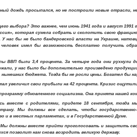
ый дождь просыпался, но не построили новые отрасли, не 
его выбора? Это важнее, чем июнь 1941 года и август 1991 
оссия», которая сумела собрать и сколотить свою фракцию
. У нас бы не было бандеровской власти на Украине, натов
 человек имел бы возможность бесплатно получить обра
пы ВВП были 3,4 процента. За четыре года они рухнули д
ржали, у нас было бы дополнительно произведено продукции
 нынешних бюджета. Тогда бы не росли цены. Богател бы нар
ал увеличил свои прибыли на 42 процента. Кризис ощутили
программу обновленного социализма. Она принята нашей ко
сь вместе с родителями, придете 18 сентября, тогда м
трану. Мы должны все сделать, чтобы государственно
о и в местных парламентах, и в Государственной Думе.
 Мы должны вместе прийти проголосовать и защитить сво
хся позволит нам снова возродить великую державу.