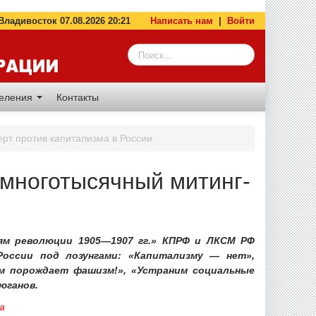
адивосток 07.08.2026 20:21
Написать нам
|
Войти
деления
Контакты
рт против капитализма в России
многотысячный митинг-
оям революции 1905—1907 гг.» КПРФ и ЛКСМ РФ
оссии под лозунгами: «Капитализму — нет»,
зм порождает фашизм!», «Устраним социальные
юганов.
а