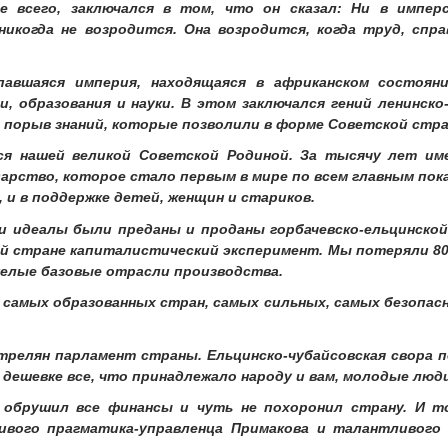
де всего, заключался в том, что он сказал: Ни в импе
никогда не возродится. Она возродится, когда труд, спр
павшаяся империя, находящаяся в африканском состоян
, образования и науки. В этом заключался гений ленинско
й порыв знаний, которые позволили в форме Советской стра
я нашей великой Советской Родиной. За тысячу лет име
арство, которое стало первым в мире по всем главным показа
, и в поддержке детей, женщин и стариков.
эти идеалы были преданы и проданы горбачевско-ельцинской
й стране капиталистический эксперимент. Мы потеряли 80 
целые базовые отрасли производства.
 самых образованных стран, самых сильных, самых безопас
стрелян парламент страны. Ельцинско-чубайсовская свора п
 дешевке все, что принадлежало народу и вам, молодые люд
 обрушил все финансы и чуть не похоронил страну. И т
ивого прагматика-управленца Примакова и талантливого