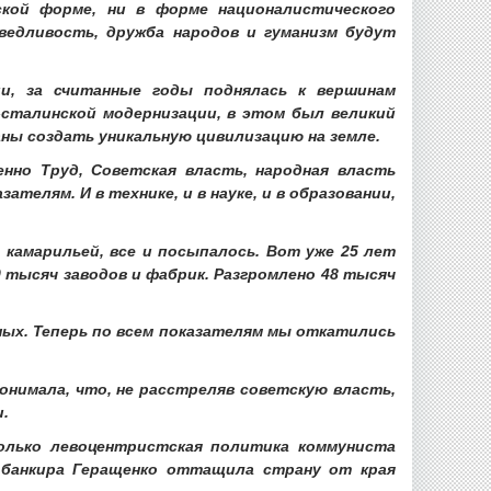
рской форме, ни в форме националистического
аведливость, дружба народов и гуманизм будут
ии, за считанные годы поднялась к вершинам
-сталинской модернизации, в этом был великий
ны создать уникальную цивилизацию на земле.
нно Труд, Советская власть, народная власть
телям. И в технике, и в науке, и в образовании,
 камарильей, все и посыпалось. Вот уже 25 лет
тысяч заводов и фабрик. Разгромлено 48 тысяч
ных. Теперь по всем показателям мы откатились
онимала, что, не расстреляв советскую власть,
и.
олько левоцентристская политика коммуниста
 банкира Геращенко оттащила страну от края