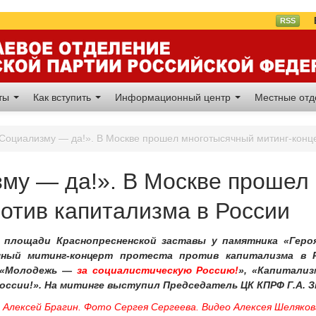
Вл
RSS
аты
Как вступить
Информационный центр
Местные от
Социализму — да!». В Москве прошел многотысячный митинг-конце
му — да!». В Москве прошел 
ротив капитализма в России
а площади Краснопресненской заставы у памятника «Гер
ный митинг-концерт протеста против капитализма в Р
 «Молодежь —
за социалистическую Россию!
», «Капитали
оссии!». На митинге выступил Председатель ЦК КПРФ Г.А. З
 Алексей Брагин. Фото Сергея Сергеева. Видео Алексея Шеляков