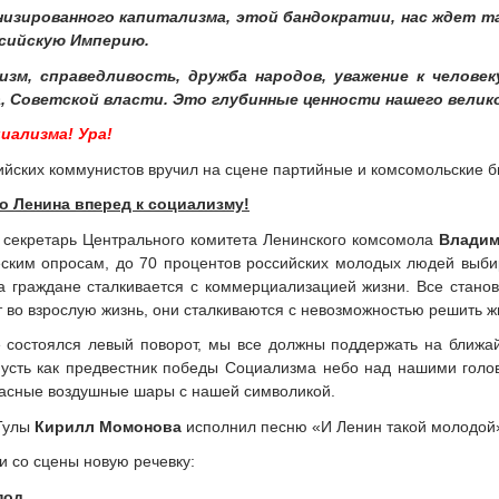
изированного капитализма, этой бандократии, нас ждет так
сийскую Империю.
зм, справедливость, дружба народов, уважение к человек
, Советской власти. Это глубинные ценности нашего велико
иализма! Ура!
сийских коммунистов вручил на сцене партийные и комсомольские
о Ленина вперед к социализму!
 секретарь Центрального комитета Ленинского комсомола
Владим
ским опросам, до 70 процентов российских молодых людей выби
а граждане сталкивается с коммерциализацией жизни. Все станови
 во взрослую жизнь, они сталкиваются с невозможностью решить 
 состоялся левый поворот, мы все должны поддержать на ближ
Пусть как предвестник победы Социализма небо над нашими голов
асные воздушные шары с нашей символикой.
 Тулы
Кирилл Момонова
исполнил песню «И Ленин такой молодой
 со сцены новую речевку:
под,