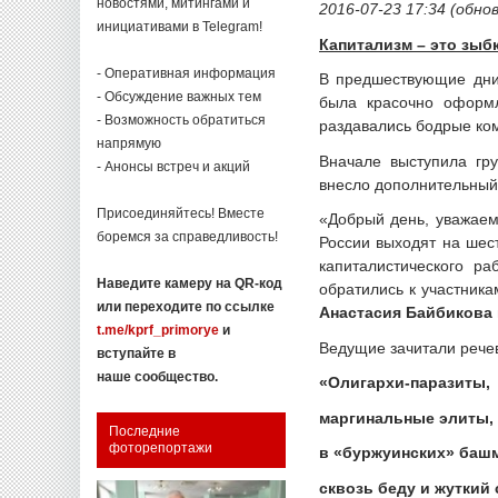
новостями, митингами и
2016-07-23 17:34 (обнов
инициативами в Telegram!
Капитализм – это зыб
- Оперативная информация
В предшествующие дни 
- Обсуждение важных тем
была красочно оформл
- Возможность обратиться
раздавались бодрые ком
напрямую
Вначале выступила гр
- Анонсы встреч и акций
внесло дополнительный
Присоединяйтесь! Вместе
«Добрый день, уважаем
боремся за справедливость!
России выходят на шес
капиталистического р
Наведите камеру на QR-код
обратились к участник
или переходите по ссылке
Анастасия Байбикова
t.me/kprf_primorye
и
Ведущие зачитали речев
вступайте в
наше сообщество.
«Олигархи-паразиты,
маргинальные элиты,
Последние
фоторепортажи
в «буржуинских» башм
сквозь беду и жуткий 