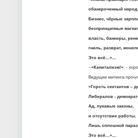
обанкроченный народ
Бизнес, чёрные зарпл
беспринципные магна
власть, банкиры, рене
гниль, разврат, моноп
Это всё…»...
-
«Капитализм!»
, - хо
Ведущие митинга прочли
«Горсть сектантов – д
Либералов - демократ
Ад, лукавые законы,
и отсутствие работы.
Лишь сплошной параз
Это всё…»...