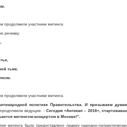
зм.
м продолжили участники митинга.
ю речевку:
,
тье,
ой тьме.
лизм.
ром продолжили участники митинга.
нтинародной политике Правительства. И призываем думаю
- продолжили ведущие. -
Сегодня «Антикап – 2016», стартовавш
ается митингом-концертом в Москве!".
тия митинга было предоставлено лидеру народно-патриотически