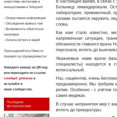
В настоящее время, в связи с 
новостями, митингами и
Больницу ликвидировали. Ост
инициативами в Telegram!
лаборатория, прививочный, п
силами пытается окружить лю
- Оперативная информация
- Обсуждение важных тем
слова.
- Возможность обратиться
Как нам стало известно, м
напрямую
напряжённая ситуация, гран
- Анонсы встреч и акций
обязанности главного врача 
персонала, вплоть до выискив
Присоединяйтесь! Вместе
боремся за справедливость!
Уважаемые нами врачи (ква
специалисты) находятся в с
Наведите камеру на QR-код
колоссальный.
или переходите по ссылке
Нас, пациентов, очень беспок
t.me/kprf_primorye
и
преднамеренно. Мы требуем н
вступайте в
ритме. Особенно - с учётом то
наше сообщество.
самих медиках.
Последние
В случае непринятия мер с в
фоторепортажи
вплоть до прокуратуры.