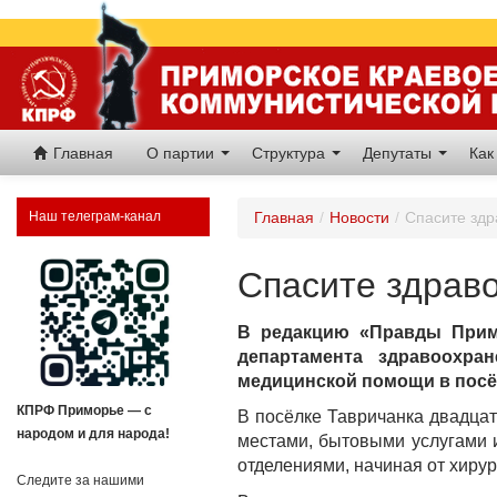
Главная
О партии
Структура
Депутаты
Как
Наш телеграм-канал
Главная
/
Новости
/
Спасите здр
Спасите здраво
В редакцию «Правды Примо
департамента здравоохра
медицинской помощи в посёлк
КПРФ Приморье — с
В посёлке Тавричанка двадцат
народом и для народа!
местами, бытовыми услугами 
отделениями, начиная от хиру
Следите за нашими