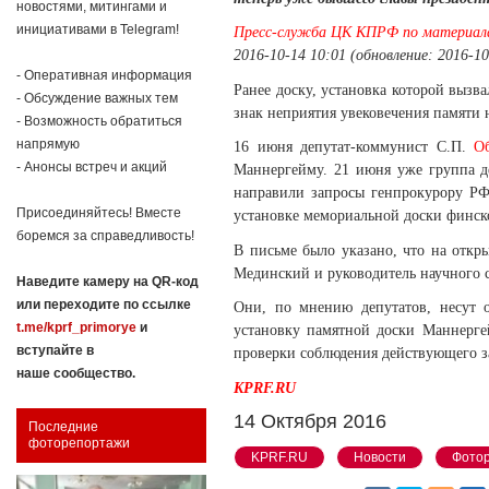
новостями, митингами и
инициативами в Telegram!
Пресс-служба ЦК КПРФ по материа
2016-10-14 10:01 (обновление: 2016-10
- Оперативная информация
Ранее доску, установка которой вызв
- Обсуждение важных тем
знак неприятия увековечения памяти
- Возможность обратиться
напрямую
16 июня депутат-коммунист С.П.
Об
- Анонсы встреч и акций
Маннергейму. 21 июня уже группа д
направили запросы генпрокурору РФ
Присоединяйтесь! Вместе
установке мемориальной доски финск
боремся за справедливость!
В письме было указано, что на откр
Мединский и руководитель научного 
Наведите камеру на QR-код
или переходите по ссылке
Они, по мнению депутатов, несут о
t.me/kprf_primorye
и
установку памятной доски Маннерге
вступайте в
проверки соблюдения действующего за
наше сообщество.
KPRF.RU
14 Октября 2016
Последние
фоторепортажи
KPRF.RU
Новости
Фото