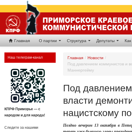
Главная
О партии
Структура
Депутаты
Как
Наш телеграм-канал
Главная
/
Новости
/
Под давлением коммунистов и в
Маннергейму
Под давлением
власти демонт
КПРФ Приморье — с
нацистскому п
народом и для народа!
Поздно вечером 13 октября в Пет
Следите за нашими
теперь уже бывшего главы президен