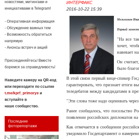
новостями, митингами и
ИНТЕРФАКС
инициативами в Telegram!
2016-10-22 15:39
Мельников Ива
- Оперативная информация
- Обсуждение важных тем
Первый замес
- Возможность обратиться
"На все та
напрямую
хочет, что
- Анонсы встреч и акций
навевает на
Присоединяйтесь! Вместе
Он считает
боремся за справедливость!
было благо
В этой связи первый вице-спикер Го
Наведите камеру на QR-код
гарантировать, что признает итоги вы
или переходите по ссылке
теледебатов между кандидатами в пре
t.me/kprf_primorye
и
вступайте в
"Эти слова тоже надо оценивать чере
наше сообщество.
Ранее сообщалось, что посольство Р
появление российских дипломатов на 
Последние
фоторепортажи
Как отмечается в сообщении россий
уведомило Госдепартамент о намерен