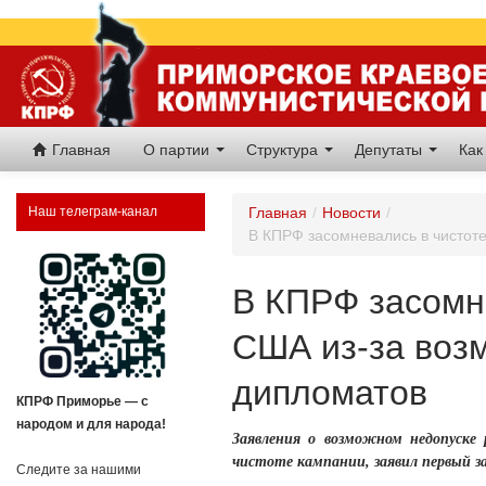
Главная
О партии
Структура
Депутаты
Как
Наш телеграм-канал
Главная
/
Новости
/
В КПРФ засомневались в чистоте
В КПРФ засомн
США из-за возм
дипломатов
КПРФ Приморье — с
народом и для народа!
Заявления о возможном недопуске
чистоте кампании, заявил первый з
Следите за нашими