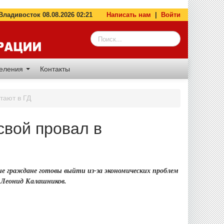
адивосток 08.08.2026 02:21
Написать нам
|
Войти
деления
Контакты
тают в ГД
свой провал в
е граждане готовы выйти из-за экономических проблем
 Леонид Калашников.