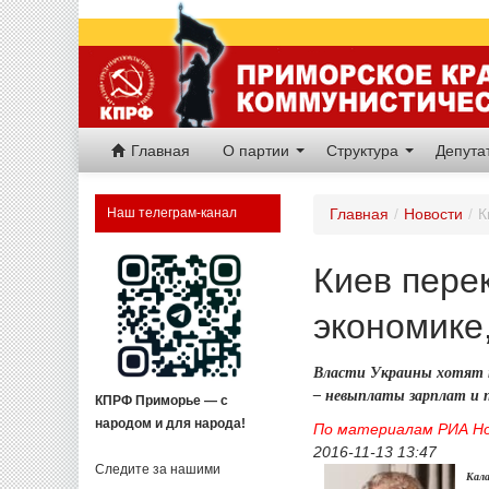
Главная
О партии
Структура
Депут
Наш телеграм-канал
Главная
/
Новости
/
К
Киев пере
экономике,
Власти Украины хотят п
– невыплаты зарплат и 
КПРФ Приморье — с
народом и для народа!
По материалам РИА Н
2016-11-13 13:47
Следите за нашими
Кал