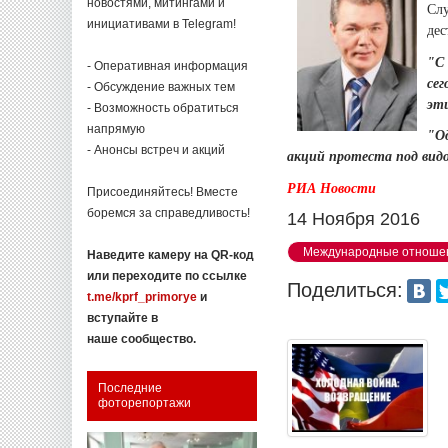
новостями, митингами и
Сл
инициативами в Telegram!
дес
"С 
- Оперативная информация
се
- Обсуждение важных тем
эти
- Возможность обратиться
напрямую
"Од
- Анонсы встреч и акций
акций протеста под вид
РИА Новости
Присоединяйтесь! Вместе
боремся за справедливость!
14 Ноября 2016
Международные отноше
Наведите камеру на QR-код
или переходите по ссылке
Поделиться:
t.me/kprf_primorye
и
вступайте в
наше сообщество.
Последние
фоторепортажи