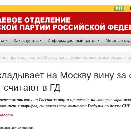
Вл
RSS
аты
Как вступить
Информационный центр
Местные от
иев перекладывает на Москву вину за свой провал в экономике, счи
кладывает на Москву вину за 
 считают в ГД
ереложить вину на Россию за акции протеста, на которые украински
повышения тарифов, считает глава комитета Госдумы по делам СНГ
овости
ашников Леонид Иванович