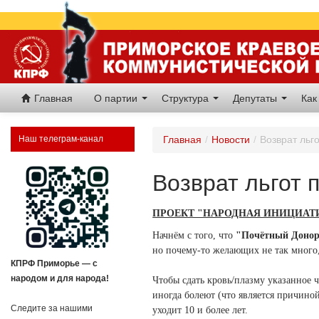
Главная
О партии
Структура
Депутаты
Как
Наш телеграм-канал
Главная
/
Новости
/
Возврат льг
Возврат льгот
ПРОЕКТ "НАРОДНАЯ ИНИЦИАТ
Начнём с того, что
"Почётный Доно
но почему-то желающих не так много
КПРФ Приморье — с
народом и для народа!
Чтобы сдать кровь/плазму указанное ч
иногда болеют (что является причиной
Следите за нашими
уходит 10 и более лет.