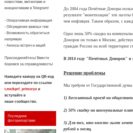
новостями, митингами и
инициативами в Telegram!
До 2004 года Почётные Доноры польз
результате "монетизации" эти льготы
- Оперативная информация
чем инфляция. Таким образом, с каж
- Обсуждение важных тем
- Возможность обратиться
Одна лишь 50% скидка на коммунальны
напрямую
Доноров он только в Москве, действу
- Анонсы встреч и акций
граждан России на всей территории с
Присоединяйтесь! Вместе
В 2014 году "Почётных Доноров" в 
боремся за справедливость!
Решение проблемы
Наведите камеру на QR-код
или переходите по ссылке
Мы требуем от Государственной думы
t.me/kprf_primorye
и
вступайте в
1) Бесплатный проезд на обществе
наше сообщество.
2) 50% скидку на коммунальные пла
Последние
фоторепортажи
3) Для тех, кто вместо льгот хоче
рублей в месяц.