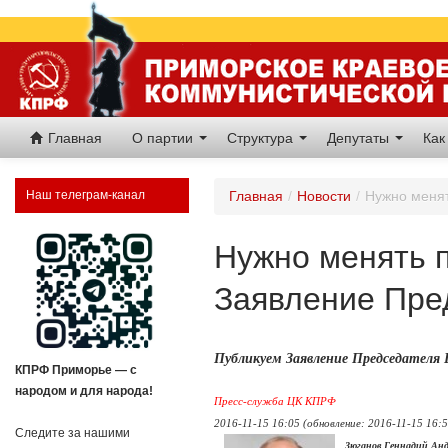
Главная
О партии
Структура
Депутаты
Как
Наш телеграм-канал
Главная
/
Новости
/
Нужно менят
Нужно менять п
Заявление Пре
Публикуем Заявление Председател
КПРФ Приморье — с
народом и для народа!
Пресс-служба ЦК КПРФ
2016-11-15 16:05 (обновление: 2016-11-15 16:5
Следите за нашими
Зюганов Геннадий Анд