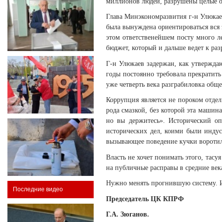
миллионов людей, разрушены целые от
Глава Минэкономразвития г-н Улюкаев
была вынуждена ориентироваться вся 
этом ответственейшем посту много л
бюджет, который и дальше ведет к ра
Г-н Улюкаев задержан, как утверждаю
годы постоянно требовала прекратит
уже четверть века разграбиловка общ
Коррупция является не пороком отдел
рода смазкой, без которой эта машина
но вы держитесь». Исторический оп
исторических дел, коими были индус
вызывающее поведение кучки воротил
Власть не хочет понимать этого, тас
на публичные расправы в средние век
Нужно менять прогнившую систему. И
Последние видео
Председатель ЦК КПРФ
Г.А. Зюганов.