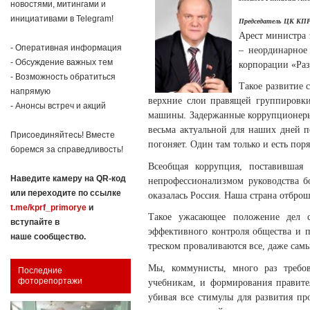
новостями, митингами и
инициативами в Telegram!
Председатель ЦК КПР
Арест министра 
- Оперативная информация
– неординарное
- Обсуждение важных тем
корпорации «Раз
- Возможность обратиться
Такое развитие 
напрямую
верхние слои правящей группировки 
- Анонсы встреч и акций
машины. Задержанные коррупционеры 
весьма актуальной для наших дней 
Присоединяйтесь! Вместе
погоняет. Один там только и есть пор
боремся за справедливость!
Всеобщая коррупция, поставивша
Наведите камеру на QR-код
непрофессионализмом руководства б
или переходите по ссылке
оказалась Россия. Наша страна отбро
t.me/kprf_primorye
и
Такое ужасающее положение дел ст
вступайте в
эффективного контроля общества и п
наше сообщество.
треском проваливаются все, даже сам
Мы, коммунисты, много раз требов
Последние
фоторепортажи
учебникам, и формирования правите
убивая все стимулы для развития пр