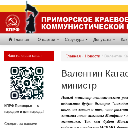
Главная
О партии
Структура
Депутаты
Как
Наш телеграм-канал
Главная
/
Новости
/
Валентин Ка
Валентин Ката
министр
Новый министр экономического ра
ведомства будут быстрее "находи
КПРФ Приморье — с
того, он заявил о том, что рассч
народом и для народа!
занимал пост замглавы Минфина - т
экономики. Так кем будет Мак
Следите за нашими
поделился профессор МГИМО, докто