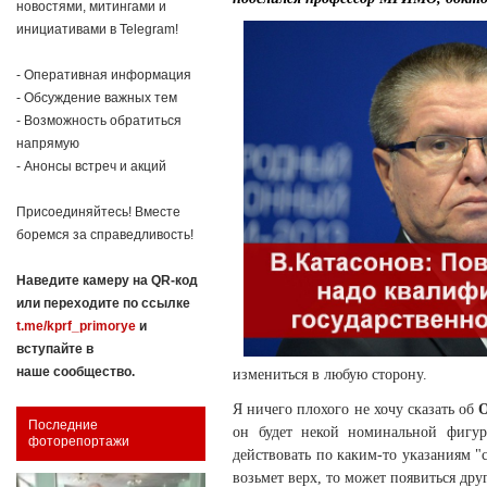
новостями, митингами и
инициативами в Telegram!
- Оперативная информация
- Обсуждение важных тем
- Возможность обратиться
напрямую
- Анонсы встреч и акций
Присоединяйтесь! Вместе
боремся за справедливость!
Наведите камеру на QR-код
или переходите по ссылке
t.me/kprf_primorye
и
вступайте в
наше сообщество.
измениться в любую сторону.
Я ничего плохого не хочу сказать об
Последние
он будет некой номинальной фигуро
фоторепортажи
действовать по каким-то указаниям "с
возьмет верх, то может появиться дру