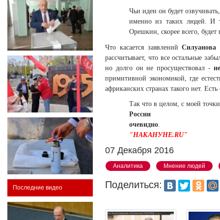
Чьи идеи он будет озвучивать
именно из таких людей. И т
Орешкин, скорее всего, будет
Что касается заявлений
Силуанова
и
рассчитывает, что все остальные заб
но долго он не просуществовал -
не
примитивной экономикой, где естест
африканских странах такого нет. Ест
Так что в целом, с моей точк
Ро
очевидно
"НАКАНУНЕ.RU"
07 Декабря 2016
Аналитика
Мнение людей
Поделиться:
Последние видео