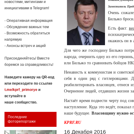
новостями, митингами и
Заместитель Пре
инициативами в Telegram!
Очень сожале
Бильжо броси
- Оперативная информация
- Обсуждение важных тем
Есть факт:
ве
- Возможность обратиться
психиатрическ
напрямую
окажись он в 
- Анонсы встреч и акций
Для чего же господину Бильжо потре
народа, очернить одну из его герои
Присоединяйтесь! Вместе
или Бильжо то сравнивать бойцов НКВ
боремся за справедливость!
Ненависть к коммунистам и советск
Наведите камеру на QR-код
себя в один ряд с гитлеровцами. 
или переходите по ссылке
реабилитировать власовцев, отнеся 
t.me/kprf_primorye
и
Очернение людей, отдавших жизни за 
вступайте в
Настаёт время подвести черту под с
наше сообщество.
наступление. Куда это ведёт, показа
наше будущее.
Власовщину нужно ос
Последние
фоторепортажи
KPRF.RU
16 Декабря 2016