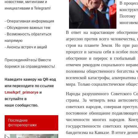
новостями, митингами и
В процес
инициативами в Telegram!
конструк
Поэтому 
- Оперативная информация
многовек
- Обсуждение важных тем
В ответ на нарастающее обострение
- Возможность обратиться
агрессию против всего человечества
напрямую
строя на планете Земля. Но при ра
- Анонсы встреч и акций
процессе и загнала себя в особое по
обострение и перерос в глобальный
Присоединяйтесь! Вместе
отмечен рекордом социального нерав
боремся за справедливость!
половины общественного богатства ч
вселенской катастрофы, альтернатив
Наведите камеру на QR-код
мира. Только социалистическое общес
или переходите по ссылке
t.me/kprf_primorye
и
Народы разрушенного Советского Со
вступайте в
страны. За четверть века антисове
наше сообщество.
советских народов, совершая преступ
постоянное обнищание подавляющего
численности многих народов. Конт
Последние
фоторепортажи
государственности советских време
бандитизма на Кавказе. В итоге дези