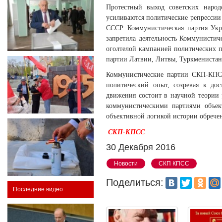
Протестный выход советских наро
усиливаются политические репрессии
СССР. Коммунистическая партия Укр
запретила деятельность Коммунисти
оголтелой кампанией политических 
партии Латвии, Литвы, Туркменистана
Коммунистические партии СКП-КПСС
политический опыт, созревая к до
движения состоит в научной теории
коммунистическими партиями объек
объективной логикой истории обрече
СКП-КПСС
30 Декабря 2016
Новости
СКП КПСС
Поделиться:
Последние видео