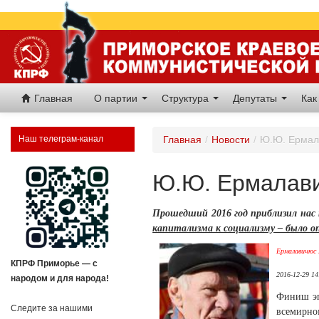
Главная
О партии
Структура
Депутаты
Как
Наш телеграм-канал
Главная
/
Новости
/
Ю.Ю. Ермал
Ю.Ю. Ермалави
Прошедший 2016 год приблизил нас 
капитализма к социализму – было о
Ермалавичюс
КПРФ Приморье — с
2016-12-29 14
народом и для народа!
Финиш эп
Следите за нашими
всемирно