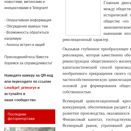
новостями, митингами и
Главным двига
инициативами в Telegram!
между обществ
исторической 
- Оперативная информация
обществе «по 
- Обсуждение важных тем
экономическом
- Возможность обратиться
нынешняя эпох
напрямую
революционный характер.
- Анонсы встреч и акций
Оказывая глубинное преобразующее 
революцию, которая качественно об
Присоединяйтесь! Вместе
реконструкции общественного жизнеу
боремся за справедливость!
капиталистический способ произво
необратимого прекращения своего с
Наведите камеру на QR-код
частнособственническую цивилизацию
или переходите по ссылке
основой для формирования общес
t.me/kprf_primorye
и
собственностью.
вступайте в
наше сообщество.
Всемирный цивилизационный кризи
конкуренция, обеспечившая расцвет 
развитии производства, оказавшихс
Последние
фоторепортажи
Финансовый капитал, господствую
Всемирный рынок, утративший ден