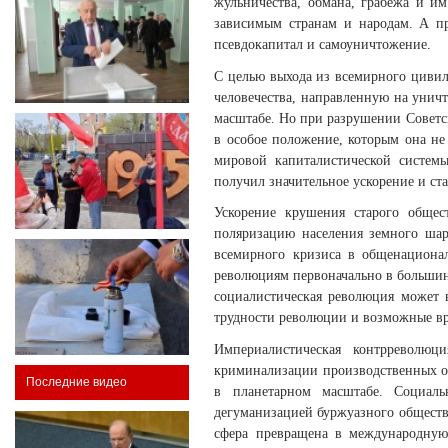
жульничества, обмана, грабежа и и
зависимым странам и народам. А пр
псевдокапитал и самоуничтожение.
С целью выхода из всемирного цивил
человечества, направленную на унич
масштабе. Но при разрушении Советск
в особое положение, которым она н
мировой капиталистической системы
получил значительное ускорение и ст
Ускорение крушения старого общест
поляризацию населения земного шар
всемирного кризиса в общенационал
революциям первоначально в большинс
социалистическая революция может 
трудности революции и возможные вр
Империалистическая контрреволюц
криминализации производственных о
Последние видео
в планетарном масштабе. Социаль
дегуманизацией буржуазного обществ
сфера превращена в международную 