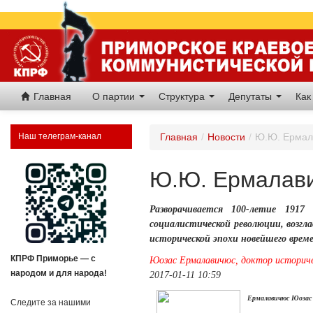
Главная
О партии
Структура
Депутаты
Как
Наш телеграм-канал
Главная
/
Новости
/
Ю.Ю. Ермал
Ю.Ю. Ермалави
Разворачивается 100-летие 191
социалистической революции, возгл
исторической эпохи новейшего врем
КПРФ Приморье — с
Юозас Ермалавичюс, доктор историче
народом и для народа!
2017-01-11 10:59
Ермалавичюс Юозас
Следите за нашими