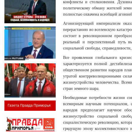
конфликты и столкновения. Духовн
политическому обману жителей земн
полностью охвачена всеобщей агоние
Агонизирующий империализм оказал
перерастанию во вселенскую катастр
состоит в революционном преобразо
реальный и перспективный путь вых
социальной свободы, справедливости, 
Все проявления глобального кризи
характеризуется полной дестабилиз
общественном развитии народов план
утратой контрреволюционными силам
жизнеустройства человечества. Все
стран земного шара.
Необходимые потребности жизни сов
всемирным научным потенциалом, с
Газета Правда Приморья
народов предполагает научное обо
жизнеустройство социальной своб
социалистическую революцию, котора
грядущую эпоху коллективистского 