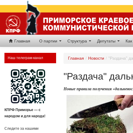
Главная
О партии
Структура
Депутаты
Как
Наш телеграм-канал
Главная
/
Новости
/
"Раздача" д
"Раздача" даль
Новые правила получения «дальнев
КПРФ Приморье — с
народом и для народа!
Следите за нашими