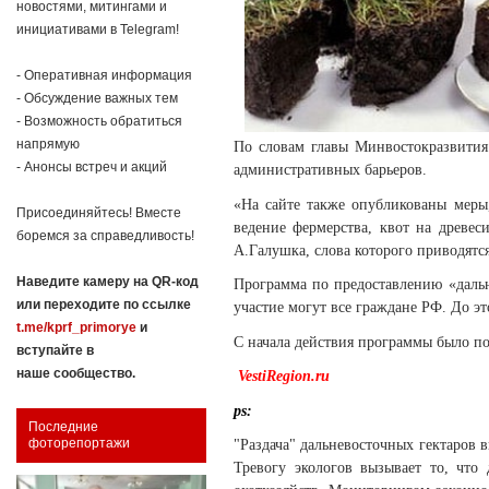
новостями, митингами и
инициативами в Telegram!
- Оперативная информация
- Обсуждение важных тем
- Возможность обратиться
напрямую
По словам главы Минвостокразвития
- Анонсы встреч и акций
административных барьеров.
«На сайте также опубликованы меры
Присоединяйтесь! Вместе
ведение фермерства, квот на древес
боремся за справедливость!
А.Галушка, слова которого приводятс
Наведите камеру на QR-код
Программа по предоставлению «дальн
или переходите по ссылке
участие могут все граждане РФ. До э
t.me/kprf_primorye
и
С начала действия программы было по
вступайте в
наше сообщество.
VestiRegion.ru
ps:
Последние
фоторепортажи
"Раздача" дальневосточных гектаров 
Тревогу экологов вызывает то, что