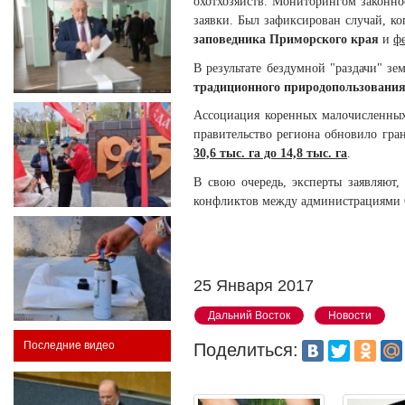
охотхозяйств. Мониторингом законно
заявки. Был зафиксирован случай, ко
заповедника
Приморского края
и
ф
В результате бездумной "раздачи" з
традиционного природопользован
Ассоциация коренных малочисленны
правительство региона обновило гра
30,6 тыс. га до 14,8 тыс. га
.
В свою очередь, эксперты заявляют
конфликтов между администрациями О
25 Января 2017
Дальний Восток
Новости
Последние видео
Поделиться: