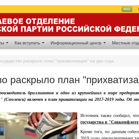
Вл
RSS
аты
Как вступить
Информационный центр
Местные от
осударство раскрыло план "прихватизации" на два года.
о раскрыло план "прихватизац
роизводитель бриллиантов и одно из крупнейших в мире предприя
" (Смоленск) включен в план приватизации на 2017-2019 годы. Об 
Источник также сообщил, что
государства в "Совкомфлоте
Кроме того, по данным собесе
2019 годы предусматривает т