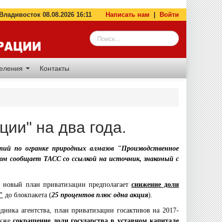
адивосток 08.08.2026 16:11
Написать нам
|
Войти
деления
Контакты
ии" на два года.
тий по огранке природных алмазов "Производственное
этом сообщает
ТАСС
со ссылкой на источник, знакомый с
 новый план приватизации предполагает
снижение доли
"
до блокпакета (
25 процентов плюс одна акция
).
дника агентства, план приватизации госактивов на 2017-
акже
сокращение доли государства в уставном капитале