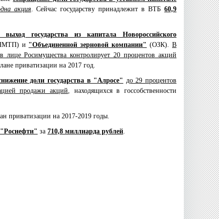
одна акция
. Сейчас государству принадлежит в ВТБ
60,9
выход государства из капитала Новороссийского
НМТП) и
"Объединенной зерновой компании"
(ОЗК).
В
 в лице Росимущества контролирует 20 процентов акций
плане приватизации на 2017 год.
снижение доли государства в "Алросе"
до 29 процентов
ацией продажи акций
, находящихся в госсобственности
лан приватизации на 2017-2019 годы.
 "Роснефти"
за
710,8 миллиарда рублей
.