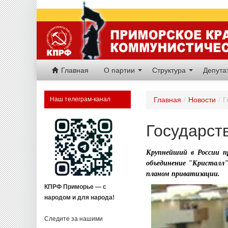
Главная
О партии
Структура
Депут
Наш телеграм-канал
Главная
/
Новости
/
Г
Государств
Крупнейший в России п
объединение "Кристалл"
планом приватизации.
КПРФ Приморье — с
народом и для народа!
Следите за нашими