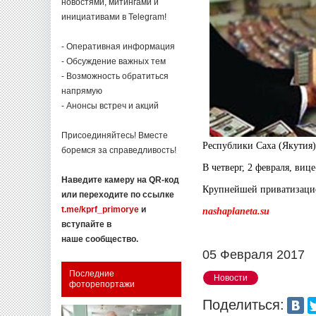
новостями, митингами и
инициативами в Telegram!
- Оперативная информация
- Обсуждение важных тем
- Возможность обратиться
напрямую
- Анонсы встреч и акций
Присоединяйтесь! Вместе
Республики Саха (Якутия
боремся за справедливость!
В четверг, 2 февраля, ви
Наведите камеру на QR-код
Крупнейшей приватизацио
или переходите по ссылке
t.me/kprf_primorye
и
nashaplaneta.su
вступайте в
наше сообщество.
05 Февраля 2017
Последние
Новости
фоторепортажи
Поделиться: