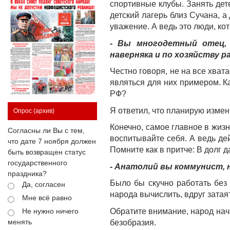
спортивные клубы. Занять дете
детский лагерь близ Сучана, а
уважение. А ведь это люди, ко
- Вы многодетный отец, 
наверняка и по хозяйству 
Честно говоря, не на все хват
являться для них примером. К
РФ?
Я ответил, что планирую измен
Опрос
(архив)
Конечно, самое главное в жизни
Согласны ли Вы с тем,
воспитывайте себя. А ведь дей
что дате 7 ноября должен
Помните как в притче: В долг д
быть возвращен статус
государственного
- Анатолий вы коммунист, 
праздника?
Было бы скучно работать без 
Да, согласен
народа вычислить, вдруг затая
Мне всё равно
Обратите внимание, народ нача
Не нужно ничего
менять
безобразия.