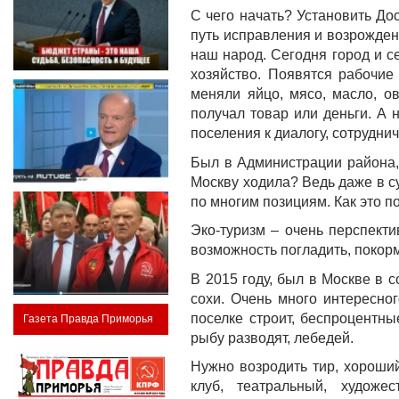
С чего начать? Установить До
путь исправления и возрожден
наш народ. Сегодня город и 
хозяйство. Появятся рабочие
меняли яйцо, мясо, масло, о
получал товар или деньги. А
поселения к диалогу, сотруднич
Был в Администрации района,
Москву ходила? Ведь даже в су
по многим позициям. Как это п
Эко-туризм – очень перспект
возможность погладить, покорм
В 2015 году, был в Москве в 
сохи. Очень много интересног
поселке строит, беспроцентны
Газета Правда Приморья
рыбу разводят, лебедей.
Нужно возродить тир, хороши
клуб, театральный, художе