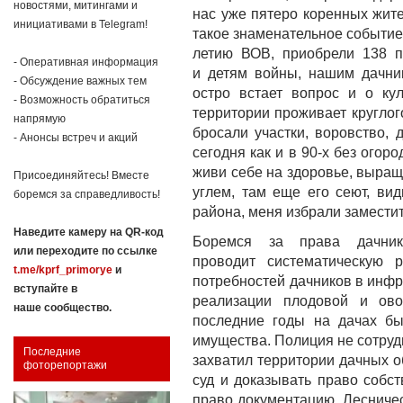
новостями, митингами и
нас уже пятеро коренных жит
инициативами в Telegram!
такое знаменательное событие.
летию ВОВ, приобрели 138 п
- Оперативная информация
и детям войны, нашим дачни
- Обсуждение важных тем
остро встает вопрос и о ку
- Возможность обратиться
территории проживает круглог
напрямую
бросали участки, воровство, 
- Анонсы встреч и акций
сегодня как и в 90-х без огор
живи себе на здоровье, выращи
Присоединяйтесь! Вместе
углем, там еще его сеют, ви
боремся за справедливость!
района, меня избрали замести
Наведите камеру на QR-код
Боремся за права дачник
или переходите по ссылке
проводит систематическую 
t.me/kprf_primorye
и
потребностей дачников в инфра
вступайте в
реализации плодовой и ово
наше сообщество.
последние годы на дачах бы
имущества. Полиция не сотруд
Последние
захватил территории дачных о
фоторепортажи
суд и доказывать право собс
право документацию. Лесничес