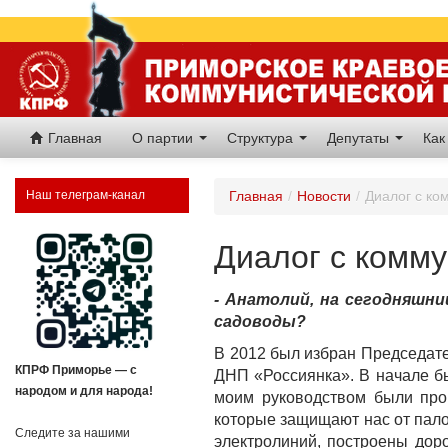
Главная
О партии
Структура
Депутаты
Как
Наш телеграм-канал
Главная
/
Новости
/
Диалог с ко
Диалог с комму
- Анатолий, на сегодняшни
садоводы?
В 2012 был избран Председат
КПРФ Приморье — с
ДНП «Россиянка». В начале был
народом и для народа!
моим руководством были про
которые защищают нас от палов
Следите за нашими
электролиний, построены дор