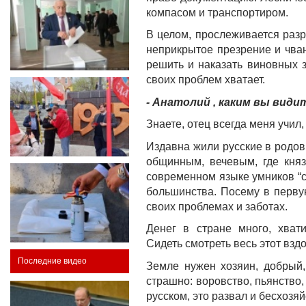
компасом и транспортиром.
В целом, прослеживается разр
неприкрытое презрение и чван
решить и наказать виновных з
своих проблем хватает.
- Анатолий , каким вы вид
Знаете, отец всегда меня учил
Издавна жили русские в родо
общинным, вечевым, где княз
современном языке умников “с
большинства. Посему в перву
своих проблемах и заботах.
Денег в стране много, хват
Сидеть смотреть весь этот взд
Последние видео
Земле нужен хозяин, добрый,
страшно: воровство, пьянство
русском, это развал и бесхозя