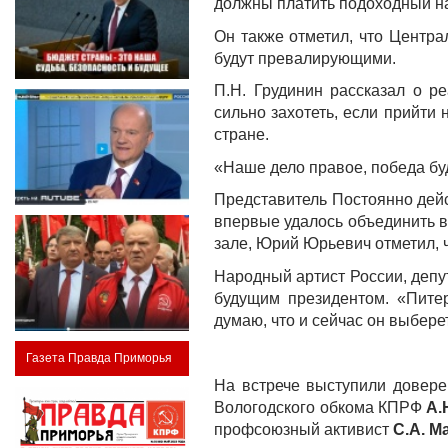
должны платить подоходный н
Он также отметил, что Центр
будут превалирующими.
П.Н. Грудинин рассказал о р
сильно захотеть, если прийти
стране.
«Наше дело правое, победа буд
Представитель Постоянно дей
впервые удалось объединить в
зале, Юрий Юрьевич отметил, 
Народный артист России, деп
будущим президентом. «Пите
думаю, что и сейчас он выбере
Газета Правда Приморья
На встрече выступили довере
Вологодского обкома КПРФ
А.
профсоюзный активист
С.А.
М