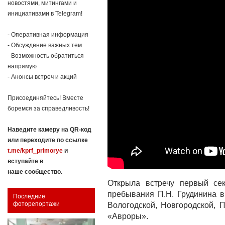
новостями, митингами и
инициативами в Telegram!
- Оперативная информация
- Обсуждение важных тем
- Возможность обратиться
напрямую
- Анонсы встреч и акций
Присоединяйтесь! Вместе
боремся за справедливость!
Наведите камеру на QR-код
или переходите по ссылке
t.me/kprf_primorye
и
вступайте в
наше сообщество.
Открыла встречу первый се
пребывания П.Н. Грудинина в
Последние
фоторепортажи
Вологодской, Новгородской, 
«Авроры».