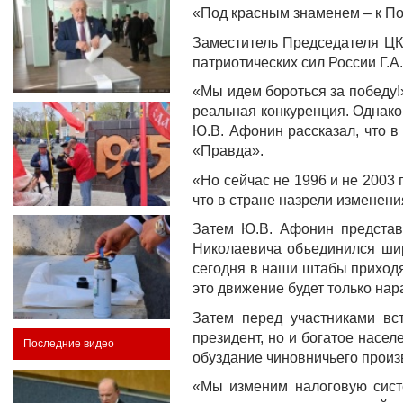
«Под красным знаменем – к По
Заместитель Председателя Ц
патриотических сил России Г.А
«Мы идем бороться за победу!
реальная конкуренция. Однако 
Ю.В. Афонин рассказал, что 
«Правда».
«Но сейчас не 1996 и не 2003
что в стране назрели изменени
Затем Ю.В. Афонин представ
Николаевича объединился шир
сегодня в наши штабы приходя
это движение будет только нар
Затем перед участниками вс
президент, но и богатое насел
Последние видео
обуздание чиновничьего произ
«Мы изменим налоговую сист