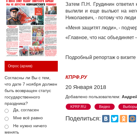
Затем П.Н. Грудинин ответил 
вылили и еще выльют на него
Николаевич, - потому что люди
«Меня защитят люди», - подчер
«Главное, что нас объединяет 
Подробный репортаж о визите 
Опрос
(архив)
КПРФ.РУ
Согласны ли Вы с тем,
что дате 7 ноября должен
20 Января 2018
быть возвращен статус
Добавлено пользователем:
Андрей
государственного
праздника?
KPRF.RU
Видео
Выбор
Да, согласен
Поделиться:
Мне всё равно
Не нужно ничего
менять