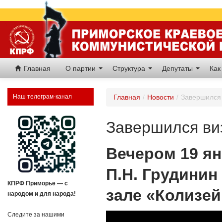
Главная
О партии
Структура
Депутаты
Как
Наш телеграм-канал
Главная
/
Новости
/
Завершился 
Завершился виз
Вечером 19 я
П.Н. Грудинин
КПРФ Приморье — с
зале «Колизей
народом и для народа!
Следите за нашими