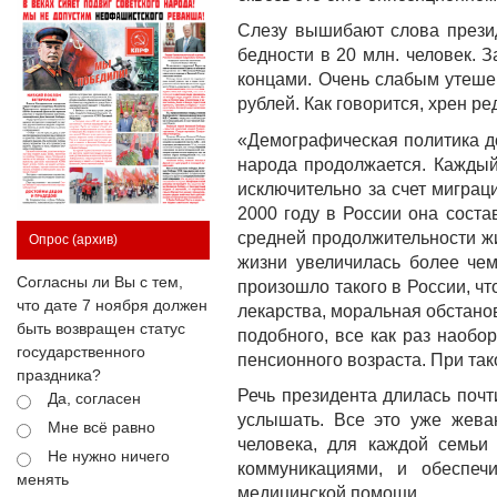
Слезу вышибают слова презид
бедности в 20 млн. человек. 
концами. Очень слабым утеше
рублей. Как говорится, хрен р
«Демографическая политика до
народа продолжается. Каждый
исключительно за счет мигра
2000 году в России она сост
средней продолжительности жи
Опрос
(архив)
жизни увеличилась более чем
Согласны ли Вы с тем,
произошло такого в России, ч
что дате 7 ноября должен
лекарства, моральная обстано
быть возвращен статус
подобного, все как раз наобо
государственного
пенсионного возраста. При тако
праздника?
Речь президента длилась почт
Да, согласен
услышать. Все это уже жева
Мне всё равно
человека, для каждой семьи
Не нужно ничего
коммуникациями, и обеспеч
менять
медицинской помощи.