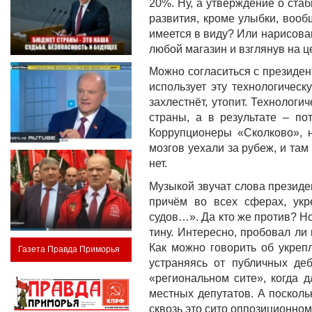
20%. Ну, а утверждение о ста
развития, кроме улыбки, вооб
имеется в виду? Или нарисова
любой магазин и взглянув на ц
Можно согласиться с президент
использует эту технологическ
захлестнёт, утопит. Технолог
страны, а в результате – по
Коррупционеры «Сколково», 
мозгов уехали за рубеж, и там
нет.
Музыкой звучат слова президе
причём во всех сферах, укр
судов…». Да кто же против? Но 
тину. Интересно, пробовал ли
Как можно говорить об укреп
Газета Правда Приморья
устраняясь от публичных де
«региональном сите», когда 
местных депутатов. А поскол
сквозь это сито оппозиционно