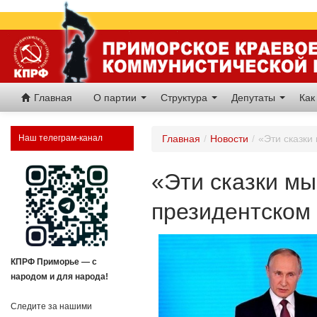
Главная
О партии
Структура
Депутаты
Как
Наш телеграм-канал
Главная
/
Новости
/
«Эти сказки
«Эти сказки мы
президентском
КПРФ Приморье — с
народом и для народа!
Следите за нашими