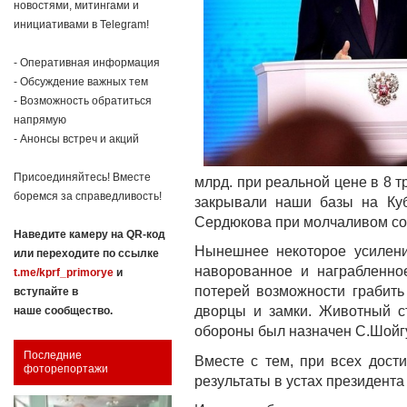
новостями, митингами и
инициативами в Telegram!
- Оперативная информация
- Обсуждение важных тем
- Возможность обратиться
напрямую
- Анонсы встреч и акций
Присоединяйтесь! Вместе
млрд. при реальной цене в 8 т
боремся за справедливость!
закрывали наши базы на Ку
Сердюкова при молчаливом со
Наведите камеру на QR-код
Нынешнее некоторое усиление
или переходите по ссылке
наворованное и награбленно
t.me/kprf_primorye
и
потерей возможности грабить
вступайте в
дворцы и замки. Животный с
наше сообщество.
обороны был назначен С.Шойгу
Последние
Вместе с тем, при всех дост
фоторепортажи
результаты в устах президента