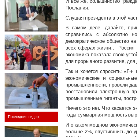
И все же, большинство гражда
Послания.
Слушая президента в этой част
В самом деле, давайте, пр
справились с абсолютно н
демократическое общество на 
всех сферах жизни… Россия
экономика показала свою усто
для прорывного развития, для
Так и хочется спросить: «Г-
экономические и социальны
промышленности, провели дав
восстановили электронную пр
промышленные гиганты, постр
Ничего это нет. Что касается 
годы суммарная мощность выра
Последние видео
И о каком мощном экономичес
больше 2%, опустившись до у