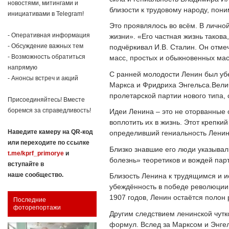
новостями, митингами и
близости к трудовому народу, пон
инициативами в Telegram!
Это проявлялось во всём. В личн
- Оперативная информация
жизни». «Его частная жизнь такова
- Обсуждение важных тем
подчёркивал И.В. Сталин. Он отмеч
- Возможность обратиться
масс, простых и обыкновенных мас
напрямую
С ранней молодости Ленин был у
- Анонсы встреч и акций
Маркса и Фридриха Энгельса.Вели
пролетарской партии нового типа,
Присоединяйтесь! Вместе
боремся за справедливость!
Идеи Ленина – это не оторванные 
воплотить их в жизнь. Этот крепк
Наведите камеру на QR-код
определивший гениальность Ленин
или переходите по ссылке
Близко знавшие его люди указывал
t.me/kprf_primorye
и
болезнь» теоретиков и вождей парт
вступайте в
наше сообщество.
Близость Ленина к трудящимся и 
убеждённость в победе революции
1907 годов, Ленин остаётся полон
Последние
фоторепортажи
Другим следствием ленинской чутк
формул. Вслед за Марксом и Энгел