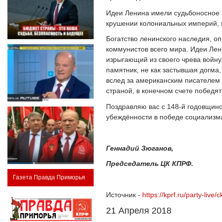
Идеи Ленина имели судьбоносное 
крушении колониальных империй, и
Богатство ленинского наследия, о
коммунистов всего мира. Идеи Ле
изрыгающий из своего чрева войну
памятник, не как застывшая догма
вслед за американским писателем 
страной, в конечном счете победят
Поздравляю вас с 148-й годовщино
убеждённости в победе социализм
Геннадий Зюганов,
Председатель ЦК КПРФ.
Газета Правда Приморья
Источник -
https://kprf.ru/party-liv
21 Апреля 2018