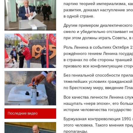
партию теорией империализма, как
развития, доказал наступление эп
в одной стране.
Другим примером диалектического 
смело и убедительно отстаивает 
при этом должны играть Советы, в 
Роль Ленина в событиях Октября 
рождённого гением Ленина госуда
в странах по обе стороны траншей
призвало все конфликтующие стор
Без гениальной способности прила
тяжелейших условиях гражданской 
по Брестскому миру, введение Пл
Все качества личности Ленина слу
нащупать «нерв эпохи», его боль
истории человечества государство 
Последние видео
Буржуазная контрреволюция 1991 
этого человека. Такого мнения пр
пропаганды.