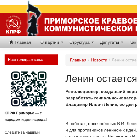
Главная
О партии
Структура
Депутаты
Как
Наш телеграм-канал
Главная
/
Новости
/
Ленин остае
Ленин остается
Революционер, создавший перво
разработать гениально-новаторс
Владимир Ильич Ленин, со дня р
КПРФ Приморье — с
народом и для народа!
В работах, посвящённых В.И. Ленин
и для противников ленинских идей.
Следите за нашими
сила и гениальность Владимира Ил