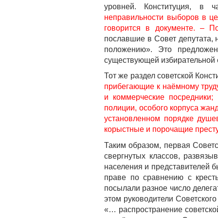
уровней. Конституция, в ч
неправильности выборов в це
говорится в документе. – П
пославшие в Совет депутата, 
положению». Это предложен
существующей избирательной 
Тот же раздел советской Конс
прибегающие к наёмному труду
и коммерческие посредники;
полиции, особого корпуса жан
установленном порядке душе
корыстные и порочащие престу
Таким образом, первая Советс
свергнутых классов, развязы
населения и представителей б
праве по сравнению с крест
посылали разное число делегат
этом руководители Советского
«… распространение советской