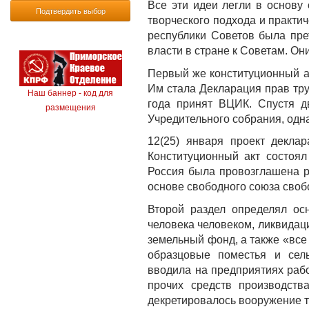
Все эти идеи легли в основу 
Подтвердить выбор
творческого подхода и практи
республики Советов была пре
власти в стране к Советам. Он
Первый же конституционный ак
Им стала Декларация прав тру
Наш баннер - код для
года принят ВЦИК. Спустя д
размещения
Учредительного собрания, одн
12(25) января проект декла
Конституционный акт состоял
Россия была провозглашена р
основе свободного союза своб
Второй раздел определял ос
человека человеком, ликвидац
земельный фонд, а также «все
образцовые поместья и сел
вводила на предприятиях рабо
прочих средств производств
декретировалось вооружение т