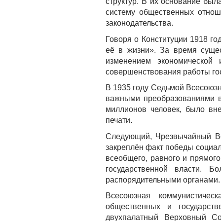
структур. В их основание бы
систему общественных отноше
законодательства.
Говоря о Конституции 1918 го
её в жизни». За время суще
изменением экономической 
совершенствования работы го
В 1935 году Седьмой Всесоюзн
важными преобразованиями в 
миллионов человек, было вн
печати.
Следующий, Чрезвычайный Во
закреплён факт победы социал
всеобщего, равного и прямог
государственной власти. Б
распорядительными органами.
Всесоюзная коммунистическ
общественных и государств
двухпалатный Верховный С