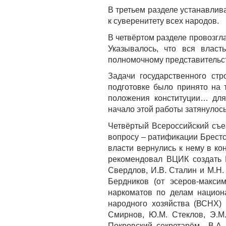
В третьем разделе устанавлив
к суверенитету всех народов.
В четвёртом разделе провозгл
Указывалось, что вся влас
полномочному представительств
Задачи государственного ст
подготовке было принято на
положения конституции… для
начало этой работы затянулось
Четвёртый Всероссийский съе
вопросу – ратификации Брестс
власти вернулись к нему в ко
рекомендовал ВЦИК создать 
Свердлов, И.В. Сталин и М.Н.
Бердников (от эсеров-макси
наркоматов по делам национ
народного хозяйства (ВСНХ) –
Смирнов, Ю.М. Стеклов, Э.М
Покровский, секретарём – В.А.