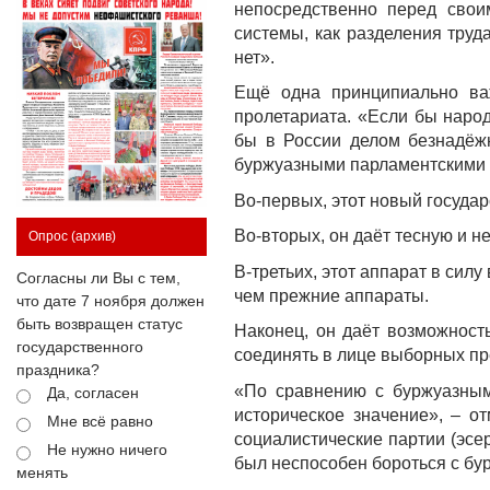
непосредственно перед свои
системы, как разделения труд
нет».
Ещё одна принципиально важ
пролетариата. «Если бы наро
бы в России делом безнадёж
буржуазными парламентскими
Во-первых, этот новый государ
Во-вторых, он даёт тесную и н
Опрос
(архив)
В-третьих, этот аппарат в сил
Согласны ли Вы с тем,
чем прежние аппараты.
что дате 7 ноября должен
быть возвращен статус
Наконец, он даёт возможност
государственного
соединять в лице выборных пр
праздника?
«По сравнению с буржуазным
Да, согласен
историческое значение», – о
Мне всё равно
социалистические партии (эсе
Не нужно ничего
был неспособен бороться с бу
менять