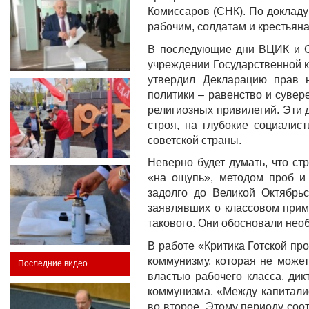
Комиссаров (СНК). По докладу
рабочим, солдатам и крестьян
В последующие дни ВЦИК и СН
учреждении Государственной к
утвердил Декларацию прав н
политики – равенство и сувер
религиозных привилегий. Эти 
строя, на глубокие социалис
советской страны.
Неверно будет думать, что ст
«на ощупь», методом проб и
задолго до Великой Октябрь
заявлявших о классовом прим
такового. Они обосновали нео
В работе «Критика Готской пр
коммунизму, которая не може
Последние видео
властью рабочего класса, ди
коммунизма. «Между капитали
во второе. Этому периоду соо