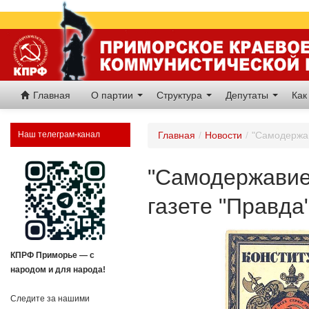
Главная
О партии
Структура
Депутаты
Как
Наш телеграм-канал
Главная
/
Новости
/
"Самодержав
"Самодержавие 
газете "Правда
КПРФ Приморье — с
народом и для народа!
Следите за нашими