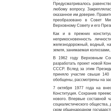
Предусматривалось равенств
любому вопросу. Закрепляла
оказанное им доверие. Правит
преобразовано в Совет Ми
Верховному Совету и его През
Как и в прежних конституц
неприкосновенность личност
железнодорожный, водный, на
земля, занимаемая колхозами,
В 1962 году Верховным Сов
разработать проект новой Ко
CCCP. Вслед за этим Презид
приняло участие свыше 140 
обобщены, рассмотрены на зас
7 октября 1977 года на вне
Конституция. Сохранив преемс
нового. Впервые составной ч
социалистического общества, д
ском общенародном государст