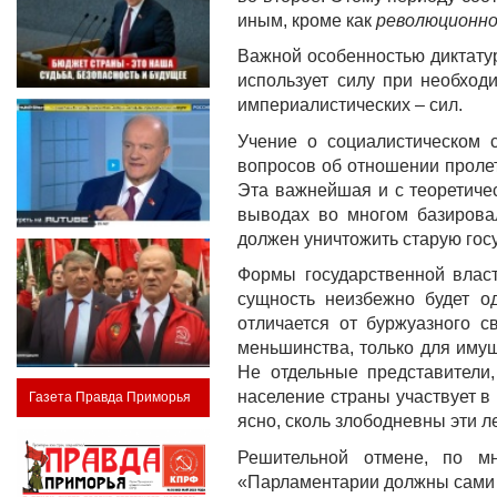
иным, кроме как
революционн
Важной особенностью диктатур
использует силу при необход
империалистических – сил.
Учение о социалистическом 
вопросов об отношении пролет
Эта важнейшая и с теоретичес
выводах во многом базировал
должен уничтожить старую гос
Формы государственной власт
сущность неизбежно будет о
отличается от буржуазного 
меньшинства, только для имущ
Не отдельные представители
население страны участвует в
Газета Правда Приморья
ясно, сколь злободневны эти 
Решительной отмене, по м
«Парламентарии должны сами ра