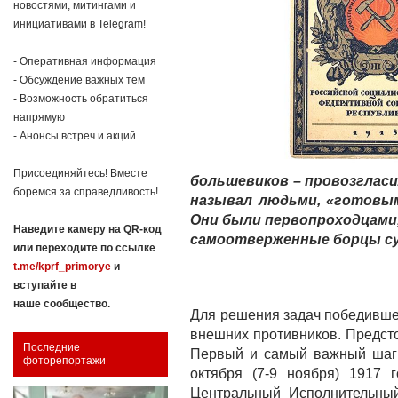
новостями, митингами и
инициативами в Telegram!
- Оперативная информация
- Обсуждение важных тем
- Возможность обратиться
напрямую
- Анонсы встреч и акций
Присоединяйтесь! Вместе
большевиков – провозгласи
боремся за справедливость!
называл людьми, «готовы
Они были первопроходцами
Наведите камеру на QR-код
самоотверженные борцы су
или переходите по ссылке
t.me/kprf_primorye
и
вступайте в
наше сообщество.
Для решения задач победивше
внешних противников. Предсто
Последние
Первый и самый важный шаг 
фоторепортажи
октября (7-9 ноября) 1917 
Центральный Исполнительный