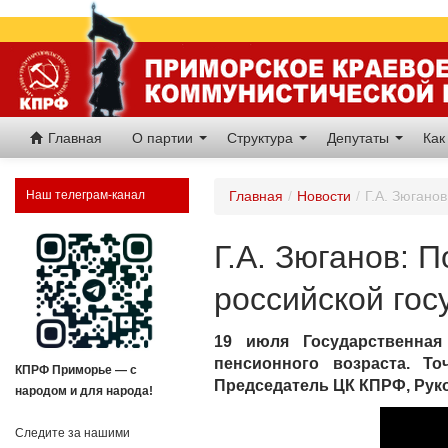
Главная
О партии
Структура
Депутаты
Как
Наш телеграм-канал
Главная
/
Новости
/
Г.А. Зюгано
Г.А. Зюганов: 
российской гос
19 июля Государственна
пенсионного возраста. Т
КПРФ Приморье — с
Председатель ЦК КПРФ, Руко
народом и для народа!
Следите за нашими