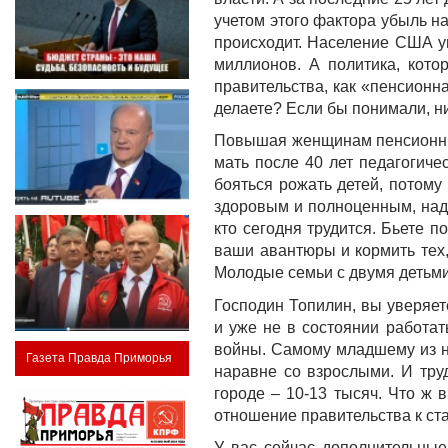
учетом этого фактора убыль на
происходит. Население США ув
миллионов. А политика, кото
правительства, как «пенсионн
делаете? Если бы понимали, ни
Повышая женщинам пенсионный 
мать после 40 лет педагогиче
бояться рожать детей, потому
здоровым и полноценным, надо
кто сегодня трудится. Бьете 
ваши авантюры и кормить тех,
Молодые семьи с двумя детьми
Господин Топилин, вы уверяет
и уже не в состоянии работа
войны. Самому младшему из ни
Газета Правда Приморья
наравне со взрослыми. И тру
городе – 10-13 тысяч. Что ж
отношение правительства к ст
У вас сейчас дополнительны