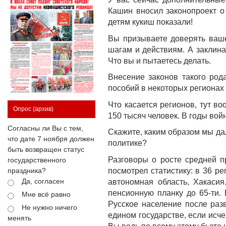
Кашин вносил законопроект о
детям кукиш показали!
Вы призываете доверять ваше
шагам и действиям. А заклин
Что вы и пытаетесь делать.
Внесение законов такого род
пособий в некоторых регионах 
Что касается регионов, тут в
Опрос
(архив)
150 тысяч человек. В годы вой
Согласны ли Вы с тем,
Скажите, каким образом мы да
что дате 7 ноября должен
политике?
быть возвращен статус
Разговоры о росте средней п
государственного
посмотрел статистику: в 36 р
праздника?
Да, согласен
автономная область, Хакаси
пенсионную планку до 65-ти. 
Мне всё равно
Русское население после раз
Не нужно ничего
едином государстве, если исче
менять