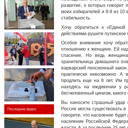
развитие, о которых говорит 
моих избирателей и 8-9 из 10
стабильность.
Хочу обратиться к «Единой 
действиями рушите путинское б
Особое внимание хочу обрат
отношению к женщине. Ей наде
спасение. Но ведь женщина 
хранительница домашнего оча
варварский пенсионный закон.
практически невозможно. А 
продлить еще на 8 лет. Им п
находясь на иждивении у ра
бесчеловечный цинизм, какого
Вы наносите страшный удар н
Россия могла существовать в 
Последние видео
говорите, что население будет
население Российской Федера
власти. А за последние 25 лет