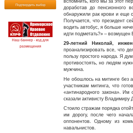
вспомнить, кого мы за этот п
Подтвердить выбор
доработав до пенсионного во
обнаружили рак крови и еще о
Получается, что президент се
водить автобус, я больше ниче
идти подметать?» – возмущен 
Наш баннер - код для
29-летний Николай, инже
размещения
проанализировать все, что д
пользу простого народа. Я дум
противостоять, но людям нужн
мужчина.
Не обошлось на митинге без 
участникам митинга, что гото
«антинародного закона». Им 
сказали активисту Владимиру Д
Стоило стражам порядка отойт
им дорогу, после чего нача
оппонентов. Одному из комм
навальнистов.