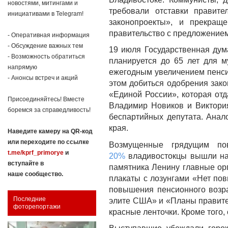
новостями, митингами и
требовали отставки правите
инициативами в Telegram!
законопроекты», и прекращ
правительство с предложение
- Оперативная информация
- Обсуждение важных тем
19 июля Государственная ду
- Возможность обратиться
планируется до 65 лет для 
напрямую
ежегодным увеличением пенсио
- Анонсы встреч и акций
этом добиться одобрения зако
«Единой России», которая отд
Присоединяйтесь! Вместе
Владимир Новиков и Виктория
боремся за справедливость!
беспартийных депутата. Анал
края.
Наведите камеру на QR-код
или переходите по ссылке
Возмущенные грядущим по
t.me/kprf_primorye
и
20%
владивостокцы вышли на 
вступайте в
памятника Ленину главные ор
наше сообщество.
плакаты с лозунгами «Нет пов
повышения пенсионного возра
Последние
элите США» и «Планы правител
фоторепортажи
красные ленточки. Кроме того