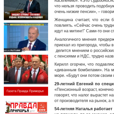
населению». «Это судьбоносно
что нельзя проводить подобну
очень низкие пенсии», – говор
Женщина считает, что если 
повлиять. «Сейчас очень трудн
идут на митинг!'' Сами-то они 
Аналогичного мнения придер
приехал из пригорода, чтобы в
делится мнением о российских
с пенсиями и НДС, трудно назв
Кирилл огорчен, что подавля
«диванным бомбилами». На мит
море. «Будут они потом своим 
29-летний Евгений по спец
«Пенсионный возраст, конечно
Газета Правда Приморья
говорят, что налог вырастет н
от производителя на рынок, а п
54-летняя Наталья работает