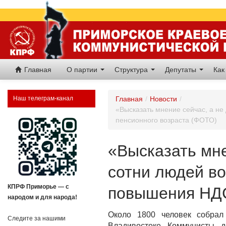
Главная
О партии
Структура
Депутаты
Как
Наш телеграм-канал
Главная
/
Новости
/
«Высказать мнение сейчас, а не
пенсионного возраста (ФОТО)
«Высказать мне
сотни людей во
КПРФ Приморье — с
повышения НДС
народом и для народа!
Около 1800 человек собрал
Следите за нашими
Владивостоке. Коммунисты, 