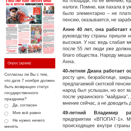
на площади, по ее мнению, ед
налоги. Помню, как пахала в у
было элементарно – не плати
пенсию, оказывается, не зараб
Анне 40 лет, она работает
руководству страны пришли н
высокая. У нас ведь слабая м
после 55 лет люди уже должн
благо общества. Народу мешает
Анна.
Опрос
(архив)
40-летняя Диана работает 
Согласны ли Вы с тем,
росту цен, безработице, закр
что дате 7 ноября должен
предлагаемой скотской пенсии
быть возвращен статус
народ был услышан, но вот ма
государственного
после украинского ''майдана''
праздника?
мнение сейчас, а не доводить 
Да, согласен
49-летний Владимир ра
Мне всё равно
предприятии «ВПОПАТ-1». Му
Не нужно ничего
происходящее внутри страны 
менять