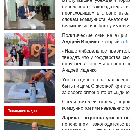
Выступавшие убеждали горож
пенсионного законодательст
происходящем в стране из-за
словам коммуниста Анатолия
булыжники» и «Путину импичм
Политические очки на акции 
Андрей Ищенко
, который
соб
«Наше либеральное правитель
твердят, что у государства с
получается, что мы у нового 
Андрей Ищенко.
Уже со сцены он назвал члено
быть нищим. С жесткой критик
за своего оппонента от «Един
Среди жителей города, опро
коммунистам или навальнистам,
Последние видео
Лариса Петровна уже на п
пенсионном законодательст