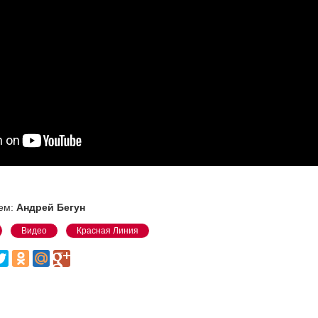
ем:
Андрей Бегун
Видео
Красная Линия