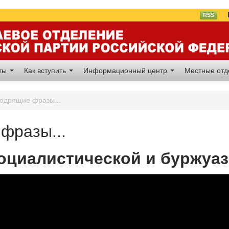
Вл
RSS
аты
Как вступить
Информационный центр
Местные от
одрящие фразы...
фразы...
социалистической и буржуа