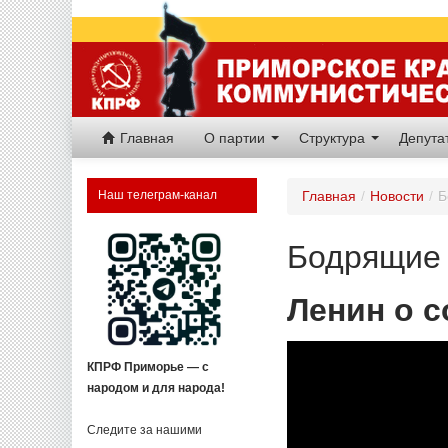
Главная
О партии
Структура
Депут
Наш телеграм-канал
Главная
/
Новости
/
Б
Бодрящие 
Ленин о 
КПРФ Приморье — с
народом и для народа!
Следите за нашими