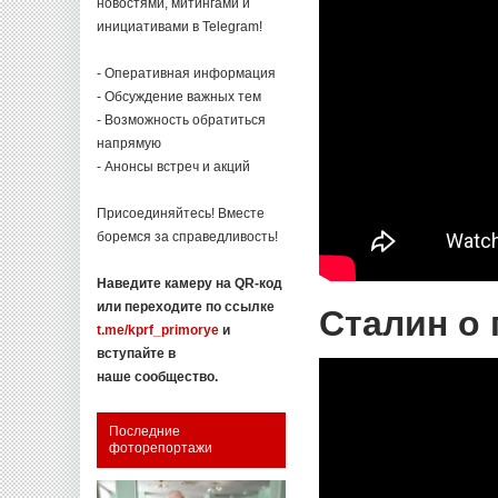
новостями, митингами и
инициативами в Telegram!
- Оперативная информация
- Обсуждение важных тем
- Возможность обратиться
напрямую
- Анонсы встреч и акций
Присоединяйтесь! Вместе
боремся за справедливость!
Наведите камеру на QR-код
или переходите по ссылке
Сталин о 
t.me/kprf_primorye
и
вступайте в
наше сообщество.
Последние
фоторепортажи