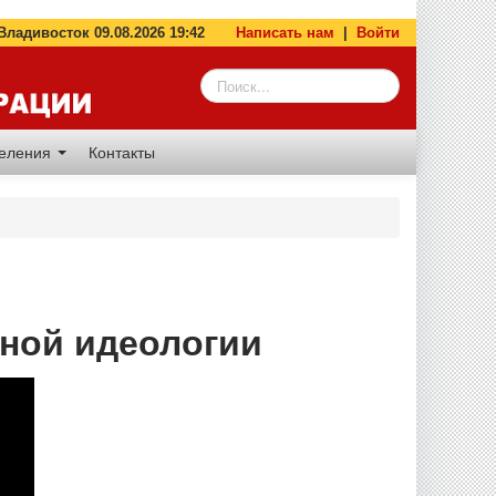
адивосток 09.08.2026 19:42
Написать нам
|
Войти
деления
Контакты
зной идеологии