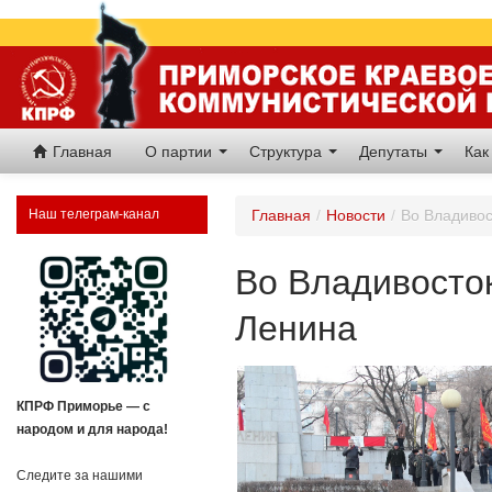
Главная
О партии
Структура
Депутаты
Как
Наш телеграм-канал
Главная
/
Новости
/
Во Владивос
Во Владивосто
Ленина
КПРФ Приморье — с
народом и для народа!
Следите за нашими