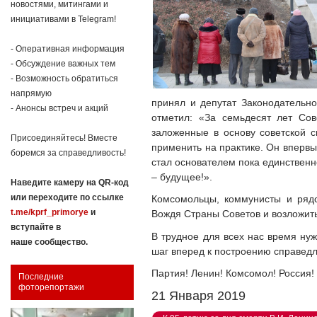
новостями, митингами и
инициативами в Telegram!
- Оперативная информация
- Обсуждение важных тем
- Возможность обратиться
напрямую
принял и депутат Законодательн
- Анонсы встреч и акций
отметил: «За семьдесят лет Со
заложенные в основу советской 
Присоединяйтесь! Вместе
применить на практике. Он впервы
боремся за справедливость!
стал основателем пока единственн
– будущее!».
Наведите камеру на QR-код
или переходите по ссылке
Комсомольцы, коммунисты и рядо
t.me/kprf_primorye
и
Вождя Страны Советов и возложить
вступайте в
В трудное для всех нас время нуж
наше сообщество.
шаг вперед к построению справедл
Партия! Ленин! Комсомол! Россия!
Последние
фоторепортажи
21 Января 2019