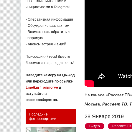
новостями, митингами и
инициативами в Telegram!
- Оперативная информация
- Обсуждение важных тем
- Возможность обратиться
напрямую
- Анонсы встреч и акций
Присоединяйтесь! Вместе
боремся за справедливость!
Наведите камеру на QR-код
или переходите по ссылке
t.me/kprf_primorye
и
вступайте в
На канале «Рассвет ТВ»
наше сообщество.
Москва, Рассвет ТВ. 
Последние
28 Января 2019
фоторепортажи
Видео
Рассвет ТВ