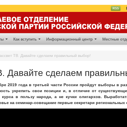
Вл
RSS
аты
Как вступить
Информационный центр
Местные от
ассвет ТВ. Давайте сделаем правильный выбор!
В. Давайте сделаем правильн
ябре 2019 года в третьей части России пройдут выборы в р
ость укрепить свои позиции и, в отличие от существующи
 курса в пользу народа, а не кучки олигархов. Выработат
овье на семинар-совещание первые секретари региональных 