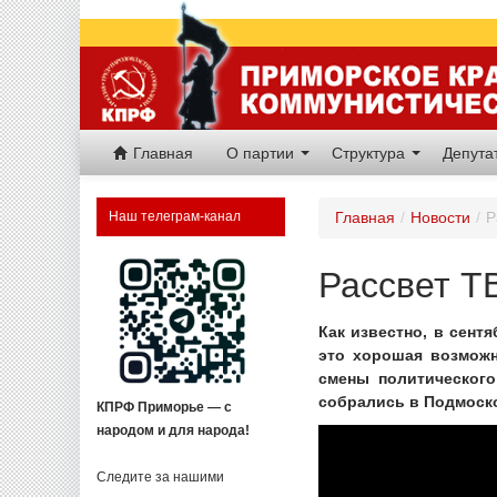
Главная
О партии
Структура
Депут
Наш телеграм-канал
Главная
/
Новости
/
Р
Рассвет Т
Как известно, в сент
это хорошая возможн
смены политического
собрались в Подмоск
КПРФ Приморье — с
народом и для народа!
Следите за нашими