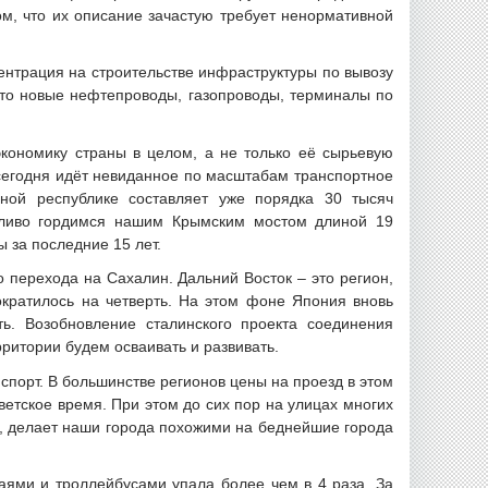
м, что их описание зачастую требует ненормативной
ентрация на строительстве инфраструктуры по вывозу
это новые нефтепроводы, газопроводы, терминалы по
ономику страны в целом, а не только её сырьевую
 сегодня идёт невиданное по масштабам транспортное
дной республике составляет уже порядка 30 тысяч
едливо гордимся нашим Крымским мостом длиной 19
ы за последние 15 лет.
 перехода на Сахалин. Дальний Восток – это регион,
ократилось на четверть. На этом фоне Япония вновь
ь. Возобновление сталинского проекта соединения
рритории будем осваивать и развивать.
спорт. В большинстве регионов цены на проезд в этом
етское время. При этом до сих пор на улицах многих
П, делает наши города похожими на беднейшие города
аями и троллейбусами упала более чем в 4 раза. За