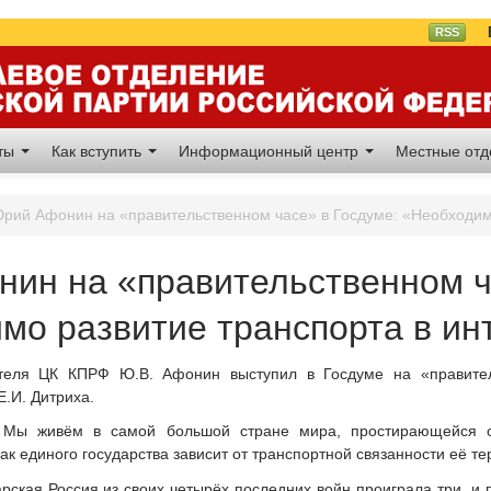
Вл
RSS
аты
Как вступить
Информационный центр
Местные от
рий Афонин на «правительственном часе» в Госдуме: «Необходимо
ин на «правительственном ч
мо развитие транспорта в ин
теля ЦК КПРФ Ю.В. Афонин выступил в Госдуме на «правител
.И. Дитриха.
 Мы живём в самой большой стране мира, простирающейся о
ак единого государства зависит от транспортной связанности её те
арская Россия из своих четырёх последних войн проиграла три, и 