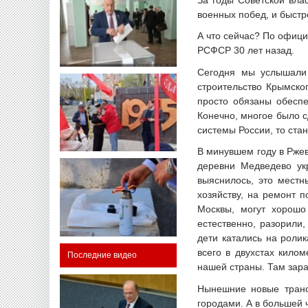
военных побед, и быстр
А что сейчас? По офици
РСФСР 30 лет назад.
Сегодня мы услышали 
строительство Крымско
просто обязаны обеспе
Конечно, многое было с
системы России, то ста
В минувшем году в Ржев
деревни Медведево ук
выяснилось, это местн
хозяйству, на ремонт п
Москвы, могут хорошо 
естественно, разорили,
дети катались на ролик
всего в двухстах кило
Последние видео
нашей страны. Там зара
Нынешние новые транс
городами. А в большей 