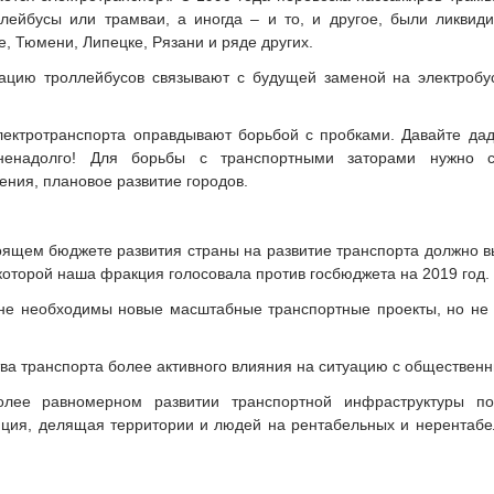
лейбусы или трамваи, а иногда – и то, и другое, были ликвид
е, Тюмени, Липецке, Рязани и ряде других.
дацию троллейбусов связывают с будущей заменой на электробу
ектротранспорта оправдывают борьбой с пробками. Давайте да
 ненадолго! Для борьбы с транспортными заторами нужно с
ния, плановое развитие городов.
оящем бюджете развития страны на развитие транспорта должно в
 которой наша фракция голосовала против госбюджета на 2019 год.
не необходимы новые масштабные транспортные проекты, но не по
а транспорта более активного влияния на ситуацию с общественн
лее равномерном развитии транспортной инфраструктуры по
ция, делящая территории и людей на рентабельных и нерентабе