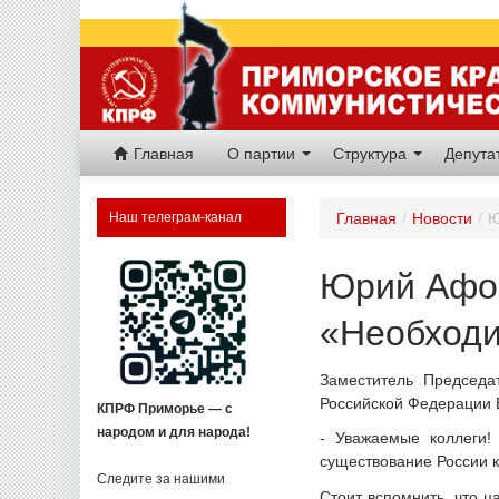
Главная
О партии
Структура
Депут
Наш телеграм-канал
Главная
/
Новости
/
Ю
Юрий Афон
«Необходи
Заместитель Председа
Российской Федерации Е
КПРФ Приморье — с
народом и для народа!
- Уважаемые коллеги!
существование России к
Следите за нашими
Стоит вспомнить, что ц