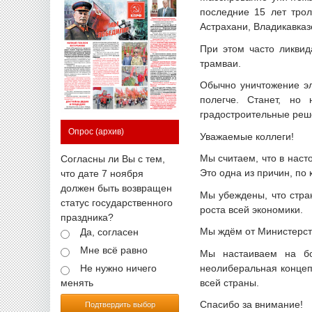
последние 15 лет трол
Астрахани, Владикавказ
При этом часто ликви
трамваи.
Обычно уничтожение эл
полегче. Станет, но
градостроительные реше
Опрос
(архив)
Уважаемые коллеги!
Мы считаем, что в наст
Согласны ли Вы с тем,
Это одна из причин, по
что дате 7 ноября
должен быть возвращен
Мы убеждены, что стра
статус государственного
роста всей экономики.
праздника?
Мы ждём от Министерств
Да, согласен
Мне всё равно
Мы настаиваем на бо
неолиберальная концеп
Не нужно ничего
всей страны.
менять
Спасибо за внимание!
Подтвердить выбор