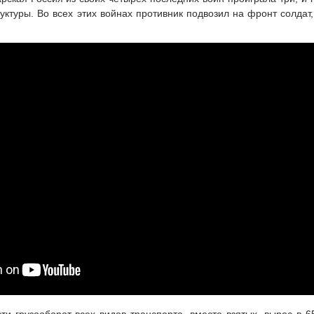
уктуры. Во всех этих войнах противник подвозил на фронт солда
ти грузооборот всех видов транспорта, вместе взятых, вырос в 6