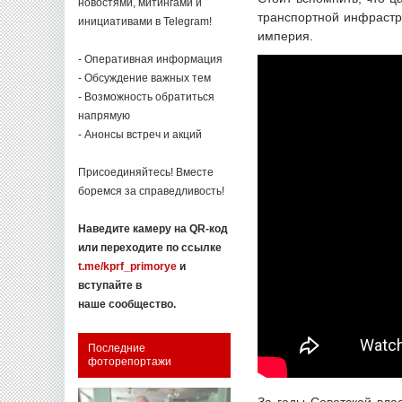
новостями, митингами и
транспортной инфрастр
инициативами в Telegram!
империя.
- Оперативная информация
- Обсуждение важных тем
- Возможность обратиться
напрямую
- Анонсы встреч и акций
Присоединяйтесь! Вместе
боремся за справедливость!
Наведите камеру на QR-код
или переходите по ссылке
t.me/kprf_primorye
и
вступайте в
наше сообщество.
Последние
фоторепортажи
За годы Советской влас