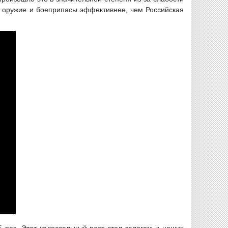
т, оружие и боеприпасы эффективнее, чем Российская
5 раз. Этот колоссальный рост стал залогом и наших