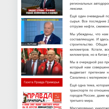
региональных автодоро
лексики.
Ещё один очевидный по
сырья. Все последние 
отгрузке нефти, сжиженн
Мы убеждены, что нам
составляющую. И здесь
строительство. Общая
километров. Кстати, 
километров, но в Китае 
Мы в очередной раз пре
который нам совершенн
выдвигает претензии 
Сахалина с материком с
Газета Правда Приморья
Ещё одна тема, которая
транспорте по отношени
городов России, даже к
третьего мира.
Массированно уничтожа