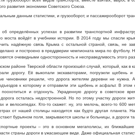
ого развития экономики Советского Союза.
альным данным статистики, и грузооборот, и пассажирооборот тра
об определённых успехах в развитии транспортной инфраструк
го моста войдёт в учебники истории. В 2014 году мы спасли кр
чить надёжную связь Крыма с остальной страной, связь, не за
делано и построено в преддверии чемпионата мира по футболу. Н
новятся очевидными односторонность и несправедливость этого раз
ском районе Тверской области произошёл случай, который, как в к
рали дорогу. Её выкопали экскаваторами, погрузили щебень и 
ые чиновники решили, что дорога жителям деревни не нужна. 
одъездов к которому и отправили эти щебень и асфальт. В этом 
поохотиться и отдохнуть. Украденную дорогу в советское вре
 дорога осталась недостроенной. Но по этому участку дороги жи
ах и велосипедах. Кто-то скажет: ну, это мелочь, всего-то 600 ме
метрах от нашей столицы находится как будто другая планета. 
стают бурьяном поля, закрываются школы и больницы, а дороги там 
портные проекты – это в основном мегаполисы, их ближайшие 
части страны дороги в ужасающем виде. Даже официальная статисти