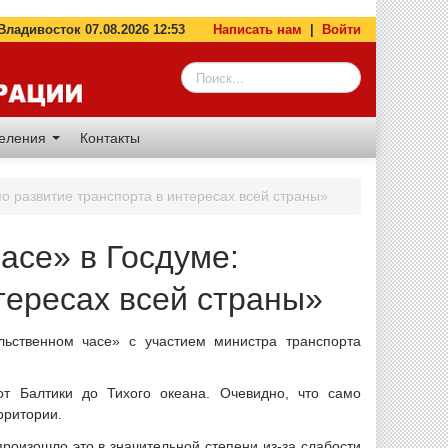
адивосток 07.08.2026 12:53
Написать нам
|
Войти
деления
Контакты
 развитие транспорта в интересах всей страны»
асе» в Госдуме:
тересах всей страны»
ьственном часе» с участием министра транспорта
т Балтики до Тихого океана. Очевидно, что само
рритории.
произошло это в значительной степени из-за слабости