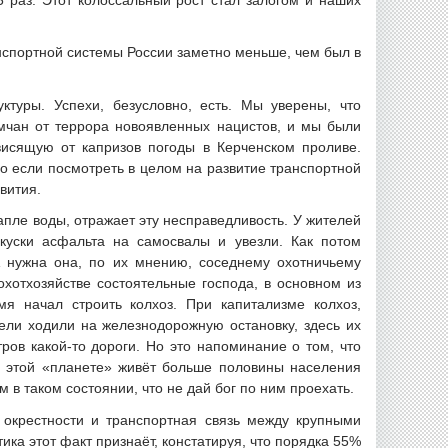
нспортной системы России заметно меньше, чем был в
туры. Успехи, безусловно, есть. Мы уверены, что
ымчан от террора новоявленных нацистов, и мы были
висящую от капризов погоды в Керченском проливе.
о если посмотреть в целом на развитие транспортной
вития.
апле воды, отражает эту несправедливость. У жителей
куски асфальта на самосвалы и увезли. Как потом
А нужна она, по их мнению, соседнему охотничьему
охотхозяйстве состоятельные господа, в основном из
мя начал строить колхоз. При капитализме колхоз,
тели ходили на железнодорожную остановку, здесь их
тров какой-то дороги. Но это напоминание о том, что
На этой «планете» живёт больше половины населения
в таком состоянии, что не дай бог по ним проехать.
окрестности и транспортная связь между крупными
ка этот факт признаёт, констатируя, что порядка 55%