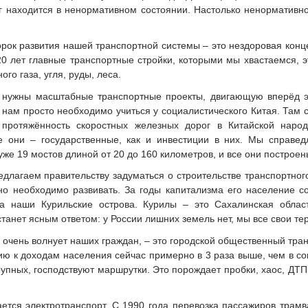
г находится в ненормативном состоянии. Настолько ненормативно
рок развития нашей транспортной системы – это нездоровая конц
20 лет главные транспортные стройки, которыми мы хвастаемся, 
ого газа, угля, руды, леса.
 нужны масштабные транспортные проекты, двигающую вперёд эк
 нам просто необходимо учиться у социалистического Китая. Там
 протяжённость скоростных железных дорог в Китайской наро
все они – государственные, как и инвестиции в них. Мы справ
уже 19 мостов длиной от 20 до 160 километров, и все они построен
длагаем правительству задуматься о строительстве транспортного
о необходимо развивать. За годы капитализма его население с
на наши Курильские острова. Курилы – это Сахалинская област
танет ясным ответом: у России лишних земель нет, мы все свои те
 очень волнует наших граждан, – это городской общественный тран
ю к доходам населения сейчас примерно в 3 раза выше, чем в сов
рупных, господствуют маршрутки. Это порождает пробки, хаос, ДТ
ется электротранспорт. С 1990 года перевозка пассажиров трамв