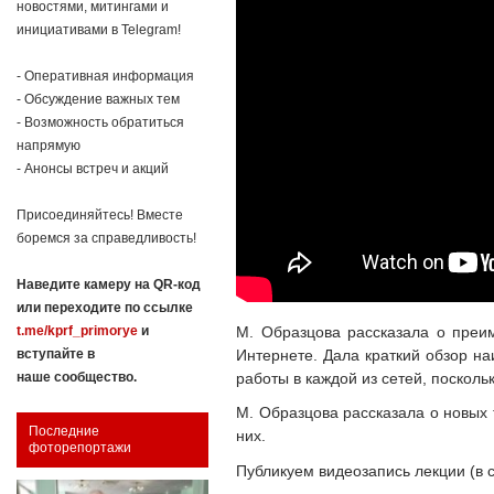
новостями, митингами и
инициативами в Telegram!
- Оперативная информация
- Обсуждение важных тем
- Возможность обратиться
напрямую
- Анонсы встреч и акций
Присоединяйтесь! Вместе
боремся за справедливость!
Наведите камеру на QR-код
или переходите по ссылке
М. Образцова рассказала о преи
t.me/kprf_primorye
и
Интернете. Дала краткий обзор на
вступайте в
работы в каждой из сетей, поскол
наше сообщество.
М. Образцова рассказала о новых 
Последние
них.
фоторепортажи
Публикуем видеозапись лекции (в 