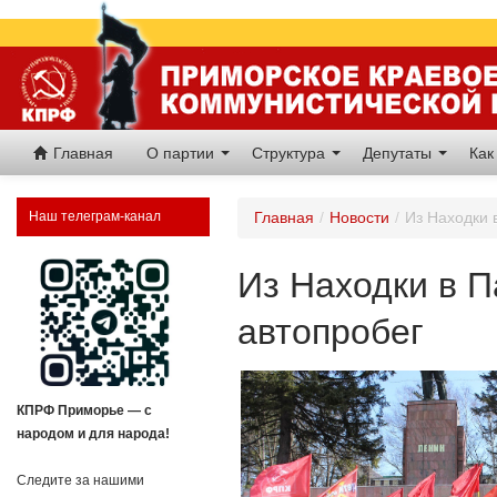
Главная
О партии
Структура
Депутаты
Как
Наш телеграм-канал
Главная
/
Новости
/
Из Находки 
Из Находки в П
автопробег
КПРФ Приморье — с
народом и для народа!
Следите за нашими