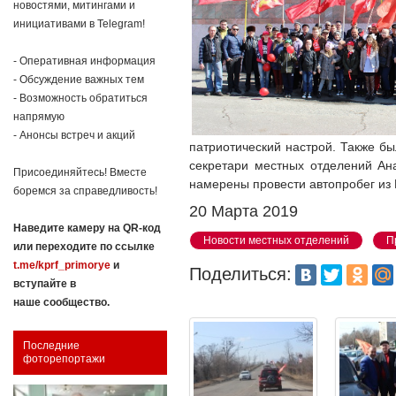
новостями, митингами и
инициативами в Telegram!
- Оперативная информация
- Обсуждение важных тем
- Возможность обратиться
напрямую
- Анонсы встреч и акций
патриотический настрой. Также б
секретари местных отделений Ан
Присоединяйтесь! Вместе
намерены провести автопробег из П
боремся за справедливость!
20 Марта 2019
Наведите камеру на QR-код
Новости местных отделений
П
или переходите по ссылке
t.me/kprf_primorye
и
Поделиться:
вступайте в
наше сообщество.
Последние
фоторепортажи