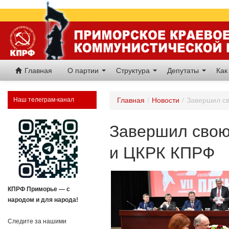
Главная
О партии
Структура
Депутаты
Как
Наш телеграм-канал
Главная
/
Новости
/
Завершил св
Завершил свою 
и ЦКРК КПРФ
КПРФ Приморье — с
народом и для народа!
Следите за нашими