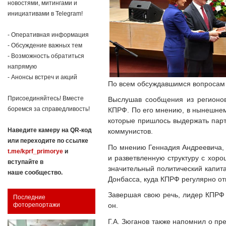
новостями, митингами и
инициативами в Telegram!
- Оперативная информация
- Обсуждение важных тем
- Возможность обратиться
напрямую
- Анонсы встреч и акций
По всем обсуждавшимся вопросам 
Присоединяйтесь! Вместе
Выслушав сообщения из регионов,
боремся за справедливость!
КПРФ. По его мнению, в нынешнем
которые пришлось выдержать парт
Наведите камеру на QR-код
коммунистов.
или переходите по ссылке
По мнению Геннадия Андреевича,
t.me/kprf_primorye
и
и разветвленную структуру с хоро
вступайте в
значительный политический капита
наше сообщество.
Донбасса, куда КПРФ регулярно от
Завершая свою речь, лидер КПРФ 
Последние
он.
фоторепортажи
Г.А. Зюганов также напомнил о пр