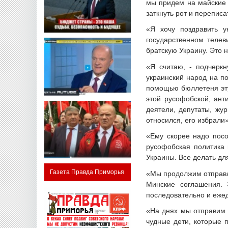
мы придем на майские
заткнуть рот и перепис
«Я хочу поздравить у
государственном теле
братскую Украину. Это 
«Я считаю, - подчеркн
украинский народ на по
помощью бюллетеня эту 
этой русофобской, ант
деятели, депутаты, жу
относился, его избрали»
«Ему скорее надо посо
русофобская политика 
Украины. Все делать дл
Газета Правда Приморья
«Мы продолжим отправля
Минские соглашения. 
последовательно и еже
«На днях мы отправим н
чудные дети, которые 