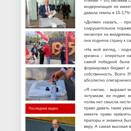
«Ленин – это Великий О
модернизация не имеет
давала темпы в 15-17% 
«Должен сказать, - пр
сокрушительное пораже
несмотря на внедряемые
она подняла страну к 
«На мой взгляд, - под
кризиса – опереться н
самой победной была 
формировал бюджет и р
собственность. Всего 
абсолютно олигархичес
«Я считаю, - выразил м
энтузиазм, ее подвиг,
полка нет смысла нести
право давать такие ука
Последние видео
имеете право заявлят
прапоры и знамена были
веру. А самая высокая 