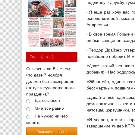
подлинную дружбу, гума
«Я еще раз хочу вас п
основе которой лежало
Андреевич.
«В свое время Горький 
он был священен всегда
«Теодор Драйзер утвер
неизбежно победит. И мы
Опрос
(архив)
«Даже лютый ненавистн
Согласны ли Вы с тем,
добавил: «Нас родилось
что дате 7 ноября
должен быть возвращен
«Эйнштейн, один из са
статус государственного
бессмертным подвигам»,
праздника?
«Давайте все сделаем
Да, согласен
демократично вывести с
Мне всё равно
натовцы, цэрэушники, в
Не нужно ничего
«Я уверен, что мы спр
менять
завершение лидер КПР
Подтвердить выбор