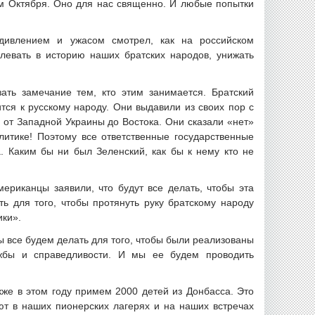
 Октября. Оно для нас священно. И любые попытки
удивлением и ужасом смотрел, как на российском
евать в историю наших братских народов, унижать
ать замечание тем, кто этим занимается. Братский
тся к русскому народу. Они выдавили из своих пор с
 от Западной Украины до Востока. Они сказали «нет»
литике! Поэтому все ответственные государственные
. Каким бы ни был Зеленский, как бы к нему кто не
ериканцы заявили, что будут все делать, чтобы эта
ь для того, чтобы протянуть руку братскому народу
ики».
ы все будем делать для того, чтобы были реализованы
ужбы и справедливости. И мы ее будем проводить
кже в этом году примем 2000 детей из Донбасса. Это
ают в наших пионерских лагерях и на наших встречах