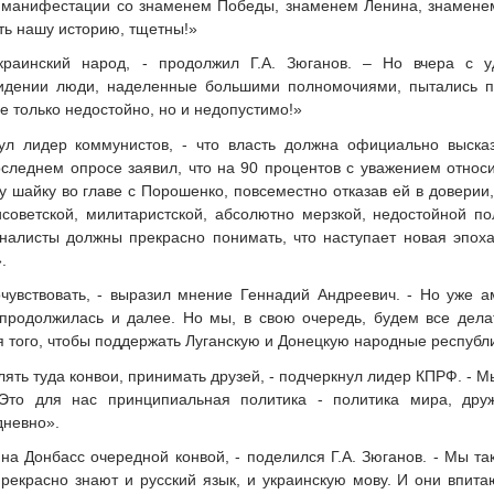
 манифестации со знаменем Победы, знаменем Ленина, знаменем
ать нашу историю, тщетны!»
краинский народ, - продолжил Г.А. Зюганов. – Но вчера с 
видении люди, наделенные большими полномочиями, пытались пл
не только недостойно, но и недопустимо!»
ул лидер коммунистов, - что власть должна официально высказ
следнем опросе заявил, что на 90 процентов с уважением относи
шайку во главе с Порошенко, повсеместно отказав ей в доверии,
исоветской, милитаристской, абсолютно мерзкой, недостойной по
рналисты должны прекрасно понимать, что наступает новая эпоха
.
чувствовать, - выразил мнение Геннадий Андреевич. - Но уже ам
продолжилась и далее. Но мы, в свою очередь, будем все делат
я того, чтобы поддержать Луганскую и Донецкую народные республ
ть туда конвои, принимать друзей, - подчеркнул лидер КПРФ. - М
Это для нас принципиальная политика - политика мира, др
дневно».
а Донбасс очередной конвой, - поделился Г.А. Зюганов. - Мы та
прекрасно знают и русский язык, и украинскую мову. И они впит