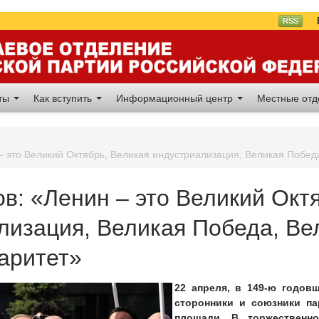
Вл
RSS
аты
Как вступить
Информационный центр
Местные от
 – это Великий Октябрь, Великая индустриализация, Великая Побе
ов: «Ленин – это Великий Окт
лизация, Великая Победа, Вел
аритет»
22 апреля, в 149-ю годов
сторонники и союзники п
площади. В торжественн