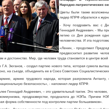
Народно-патриотических сил
Цветы были также возложены
лидер КПРФ обратился к журн
- Хочу поздравить вас с Д
Геннадий Андреевич. - Мы при
летию со Дня рождения одно
человечества. И эта подготов
«Ленин, - продолжил Председ
предвосхитил развитие чело
м и достоинство. Мир, где человек труда становится в центре всей
е Г.А. Зюганов, - создал партию нового типа, которая сумела вы
рно, на съезде, объединить ее в Союз Советских Социалистических
рмию, армию трудового народа, которая разгромила Антанту, в
национальную безопасность», - напомнил лидер КПРФ.
алее Геннадий Андреевич, – это удивительный тактик. Это человек,
 коммунизма, продразверстки, продналога до НЭПа. Причем НЭ
ная форма собственности под контролем партии большевиков».