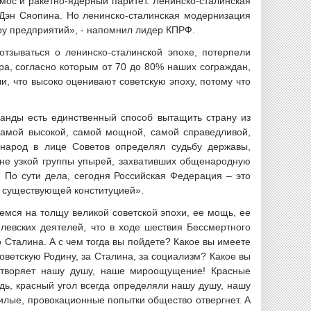
мос и ракетно-ядерный паритет. Ленинско-сталинская
 Дэн Сяопина. Но ленинско-сталинская модернизация
ору предприятий», - напомнил лидер КПРФ.
 отзываться о ленинско-сталинской эпохе, потерпели
а, согласно которым от 70 до 80% наших сограждан,
, что высоко оценивают советскую эпоху, потому что
манды есть единственный способ вытащить страну из
самой высокой, самой мощной, самой справедливой,
 народ в лице Советов определял судьбу державы,
 не узкой группы упырей, захвативших общенародную
 По сути дела, сегодня Российская Федерация – это
с существующей конституцией».
емся на толщу великой советской эпохи, ее мощь, ее
млевских деятелей, что в ходе шествия Бессмертного
Сталина. А с чем тогда вы пойдете? Какое вы имеете
оветскую Родину, за Сталина, за социализм? Какое вы
цетворяет нашу душу, наше мироощущение! Красные
дь, красный угол всегда определяли нашу душу, нашу
нилые, провокационные попытки общество отвергнет. А