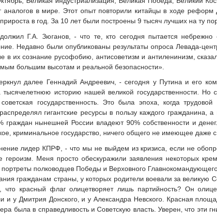
ктябрь, Великая индустриализация, Великая Победа, Великий Кос
 аналогов в мире. Этот опыт повторили китайцы в ходе реформ
прироста в год. За 10 лет были построены 9 тысяч лучших на ту п
одолжил Г.А. Зюганов, - что те, кто сегодня пытается небрежно
ние. Недавно были опубликованы результаты опроса Левада-центр
 в их сознание русофобию, антисоветизм и антиленинизм, сказали
самым большим высотам и реальной безопасности».
черкнул далее Геннадий Андреевич, - сегодня у Путина и его ко
а тысячелетнюю историю нашей великой государственности. Но 
советская государственность. Это была эпоха, когда трудовой
аспределял гигантские ресурсы в пользу каждого гражданина, а
3% граждан нынешней России владеют 90% собственности и денег.
кое, криминальное государство, ничего общего не имеющее даже 
нение лидер КПРФ, - что мы не выйдем из кризиса, если не обопр
 ее героизм. Меня просто обескуражили заявления некоторых кре
 портреты полководцев Победы и Верховного Главнокомандующего 
зания гражданам страны, у которых родители воевали за великую С
ь, что красный флаг олицетворяет лишь партийность? Он оли
 и у Дмитрия Донского, и у Александра Невского. Красная площа
вера была в справедливость и Советскую власть. Уверен, что эти г