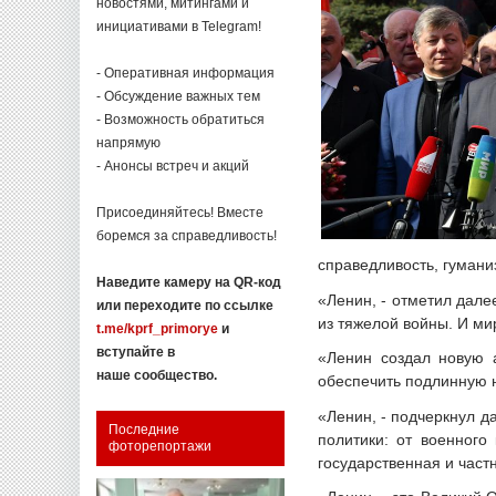
новостями, митингами и
инициативами в Telegram!
- Оперативная информация
- Обсуждение важных тем
- Возможность обратиться
напрямую
- Анонсы встреч и акций
Присоединяйтесь! Вместе
боремся за справедливость!
справедливость, гуманиз
Наведите камеру на QR-код
«Ленин, - отметил дале
или переходите по ссылке
из тяжелой войны. И ми
t.me/kprf_primorye
и
вступайте в
«Ленин создал новую а
наше сообщество.
обеспечить подлинную 
«Ленин, - подчеркнул д
Последние
политики: от военного
фоторепортажи
государственная и част