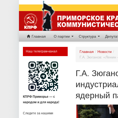
Главная
О партии
Структура
Депут
Наш телеграм-канал
Главная
/
Новости
/
Г.А. Зюганов: «Ленин
Г.А. Зюган
индустриа
ядерный п
КПРФ Приморье — с
народом и для народа!
Следите за нашими