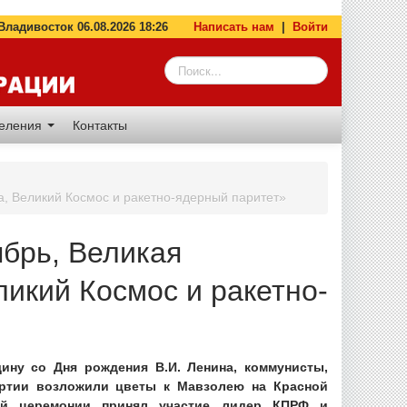
адивосток 06.08.2026 18:26
Написать нам
|
Войти
деления
Контакты
да, Великий Космос и ракетно-ядерный паритет»
ябрь, Великая
икий Космос и ракетно-
щину со Дня рождения В.И. Ленина, коммунисты,
артии возложили цветы к Мавзолею на Красной
ой церемонии принял участие лидер КПРФ и