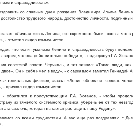
низм и справедливость».
оздравить со славным днем рождения Владимира Ильича Ленина и
 достоинство трудового народа, достоинство личности, подлинны
сказал: «Личная жизнь Ленина, его скромность были таковы, что 
», - отметил лидер коммунистов.
ждал, что если гуманизм Ленина и справедливость будут положен
 верим, что она действительно победит», - подчеркнул Г.А. Зюгано
ик советской власти Черчилль, и тот заявил: «Такие люди, как
 двое». Он и себя имел в виду», - с сарказмом заметил Геннадий 
мых гениальных физиков, сказал: «Ленин обновляет совесть чело
 - призвал лидер коммунистов.
, - обратился к присутствующим Г.А. Зюганов, - чтобы продол
трану из тяжелого системного кризиса, уберечь ее от тех невзго
ся эта сволочь, которая пытается растащить нашу Родину».
авимся со всеми трудностями. А вас еще раз поздравляю с Дн
Ф.