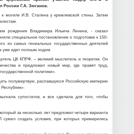
 России Г.А. Зюганов.
 к могиле И.В. Сталина у кремлевской стены. Затем
алистам.
нем рождения Владимира Ильича Ленина, - сказал
няли специальное постановление о подготовке к 150-
го из самых гениальных государственных деятелей
ка уже идет полным ходом.
атель ЦК КПРФ, – великий мыслитель и теоретик. Он
вечества и предложил новый мир, где правят труд,
 государственной политики».
тащить полумертвую, распавшуюся Российскую империю
 Республик».
ыгнала супостатов, и все сделала для того, чтобы
 который за несколько лет предложил четыре варианта
П сумел создать условия, при которых примирились