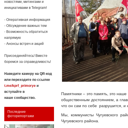
новостями, митингами и
инициативами в Telegram!
- Оперативная информация
- Обсуждение важных тем
- Возможность обратиться
напрямую
- Анонсы встреч и акций
Присоединяйтесь! Вместе
боремся за справедливость!
Наведите камеру на QR-код
или переходите по ссылке
t.me/kprf_primorye
и
вступайте в
Памятники – это память, это наше
наше сообщество.
общественным достоянием, а глава
что он сам по себе разрушится, и 
Последние
Мы, коммунисты Чугуевского рай
фоторепортажи
Чугуевского района.