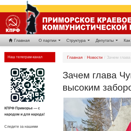
Главная
О партии
Структура
Депутаты
Как
Наш телеграм-канал
Главная
/
Новости
/
Зачем глава
Зачем глава Чу
высоким забор
КПРФ Приморье — с
народом и для народа!
Следите за нашими