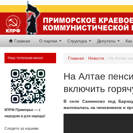
Главная
О партии
Структура
Депутаты
Как
Наш телеграм-канал
Главная
/
Новости
/
На Алтае пе
На Алтае пенси
включить горяч
В селе Санниково под Барна
жаловалась на чиновников и пр
КПРФ Приморье — с
народом и для народа!
Следите за нашими