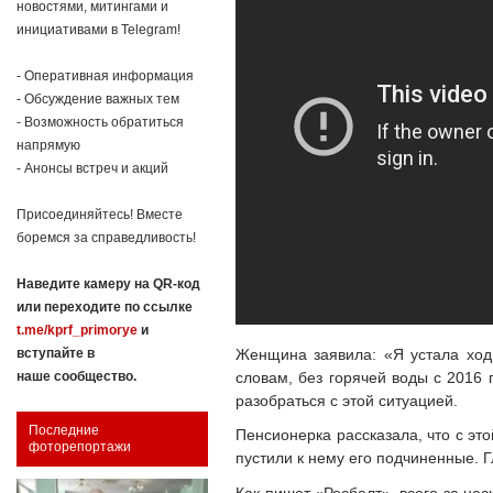
новостями, митингами и
инициативами в Telegram!
- Оперативная информация
- Обсуждение важных тем
- Возможность обратиться
напрямую
- Анонсы встреч и акций
Присоединяйтесь! Вместе
боремся за справедливость!
Наведите камеру на QR-код
или переходите по ссылке
t.me/kprf_primorye
и
Женщина заявила: «Я устала ходи
вступайте в
словам, без горячей воды с 2016
наше сообщество.
разобраться с этой ситуацией.
Последние
Пенсионерка рассказала, что с эт
фоторепортажи
пустили к нему его подчиненные. 
Как пишет «Росбалт», всего за н