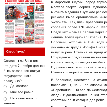
в морозной Якутии: перед торже
мастера спорта Георгия Родионов
митинга в здании Якутского реск
рескома была организована инте
экспонаты. Так, член правления 
собрания более 170 марок о Стали
Среди них – самая первая марка о 
Ленина. Коллекционер Розалия По
Поповым, которые в 1946 году с
уникальных трудов Иосифа Виссар
Опрос
(архив)
выпуска речь Сталина на предвыб
Спиридонов представил на выставк
Согласны ли Вы с тем,
марки и книги, посвященные Иосиф
что дате 7 ноября должен
В другом северном российском гор
быть возвращен статус
Сталина, который установлен в м
государственного
В Воронеже, несмотря на отчаян
праздника?
посрамлены, но и, по словам м
Да, согласен
«Переполненный зал ДК железнодо
Мне всё равно
людей к достижениям нашей стран
Не нужно ничего
советский опыт сегодня для решен
менять