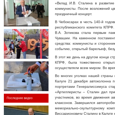
«Вклад И.В. Сталина в развити
коммунисты. После возложений цв
праздничный концерт.
В Чебоксарах в честь 140-й годо
республиканского комитета КПРФ.
В.А. Зотикова стала первым па
Чувашии. На каменном постамент
средства: коммунисты и сторонни
событию, открытый барельеф, безу
В этот же день на другом конце с
КПРФ, была тожественно открыт
осуществляли всем миром. Во вре
Во многих уголках нашей страны
Калуге 21 декабря автоколонна 
портретами Генералиссимуса ста
«Артиллеристы – Сталин дал при
участников, во время движения а
Последние видео
клаксонов. Завершился автопробег
мемориально-скульптурному ком
Виссарионовичу Сталину в Калуге н