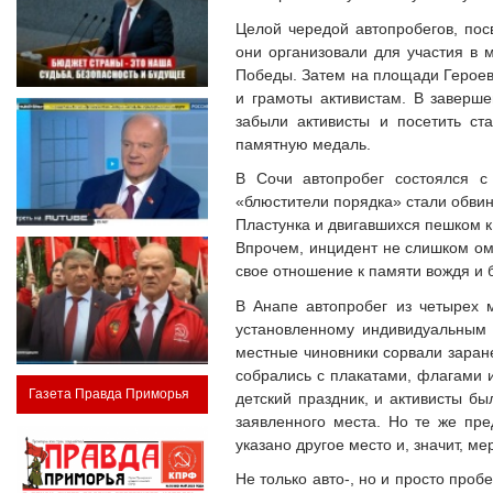
Целой чередой автопробегов, пос
они организовали для участия в
Победы. Затем на площади Героев
и грамоты активистам. В заверш
забыли активисты и посетить ст
памятную медаль.
В Сочи автопробег состоялся с
«блюстители порядка» стали обви
Пластунка и двигавшихся пешком к 
Впрочем, инцидент не слишком ом
свое отношение к памяти вождя и 
В Анапе автопробег из четырех 
установленному индивидуальным 
местные чиновники сорвали заран
собрались с плакатами, флагами 
Газета Правда Приморья
детский праздник, и активисты б
заявленного места. Но те же пре
указано другое место и, значит, 
Не только авто-, но и просто про