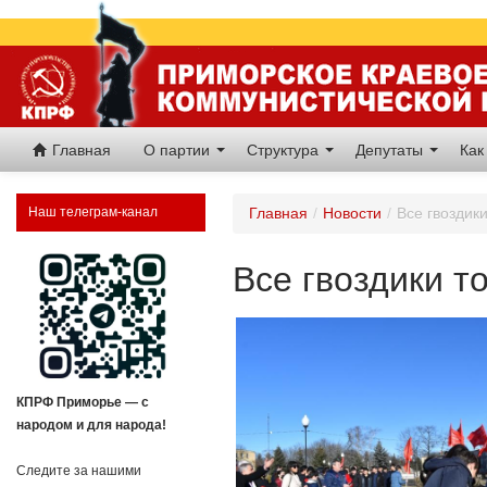
Главная
О партии
Структура
Депутаты
Как
Наш телеграм-канал
Главная
/
Новости
/
Все гвоздик
Все гвоздики т
КПРФ Приморье — с
народом и для народа!
Следите за нашими