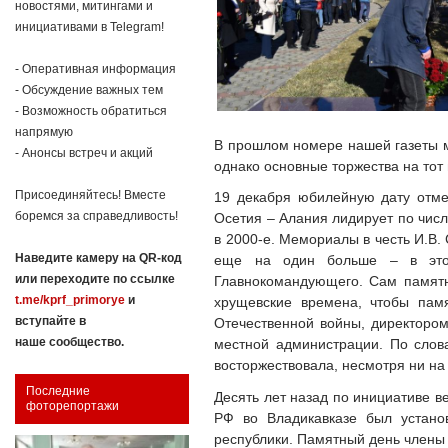
новостями, митингами и
инициативами в Telegram!
- Оперативная информация
- Обсуждение важных тем
- Возможность обратиться
напрямую
В прошлом номере нашей газеты м
- Анонсы встреч и акций
однако основные торжества на тот
Присоединяйтесь! Вместе
19 декабря юбилейную дату отме
боремся за справедливость!
Осетия – Алания лидирует по числ
в 2000-е. Мемориалы в честь И.В. 
Наведите камеру на QR-код
еще на один больше – в этот
или переходите по ссылке
Главнокомандующего. Сам памятн
t.me/kprf_primorye
и
хрущевские времена, чтобы памя
вступайте в
Отечественной войны, директором 
наше сообщество.
местной администрации. По слова
восторжествовала, несмотря ни на
Последние
Десять лет назад по инициативе в
фоторепортажи
РФ во Владикавказе был устано
республики. Памятный день члены 