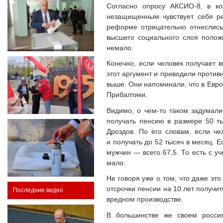
Согласно опросу АКСИО-8, в ко
незащищенным чувствует себя ре
реформе отрицательно отнеслись
высшего социального слоя полож
немало.
Конечно, если человек получает в
этот аргумент и приводили против
выше. Они напоминали, что в Евро
Прибалтики.
Видимо, о чем-то таком задумали
получать пенсию в размере 50 ты
Дроздов. По его словам, если ч
и получать до 52 тысяч в месяц. Е
мужчин — всего 67,5. То есть с у
мало.
Не говоря уже о том, что даже это
отсрочки пенсии на 10 лет получи
Последние видео
вредном производстве.
В большинстве же своем россия