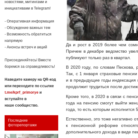
новостями, митингами и
инициативами в Telegram!
- Оперативная информация
- Обсуждение важных тем
- Возможность обратиться
напрямую
Да и рост в 2019 более чем сомн
- Анонсы встреч и акций
Причем в декабре ведомство увели
публикуют только раз в квартал.
Присоединяйтесь! Вместе
боремся за справедливость!
В 2020 году, по словам Пескова, 
Так, с 1 января страховые пенсии
Наведите камеру на QR-код
и в предыдущие годы индексация к
или переходите по ссылке
продолжит трудиться после достиж
t.me/kprf_primorye
и
Кроме того, в 2020 в связи с пен
вступайте в
года на пенсию смогут выйти жен
наше сообщество.
года, то есть которым исполнится
Естественно, это тоже негативно о
Последние
к пенсионной реформе относят
фоторепортажи
дополнительного дохода в виде пе