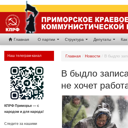
Главная
О партии
Структура
Депутаты
Как
Наш телеграм-канал
Главная
/
Новости
/
В быдло зап
В быдло записа
не хочет работ
КПРФ Приморье — с
народом и для народа!
Следите за нашими