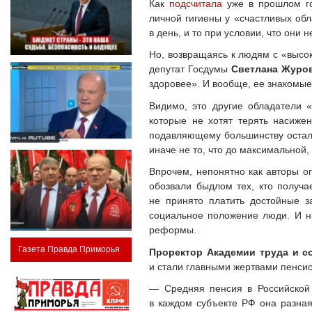
Как
подсчитала
уже в прошлом го
личной гигиены у «счастливых обл
в день, и то при условии, что они 
Но, возвращаясь к людям с «высок
депутат Госдумы
Светлана Журо
здоровее». И вообще, ее знакомые,
Видимо, это другие обладатели 
которые не хотят терять насиже
подавляющему большинству остальн
иначе не то, что до максимальной,
Впрочем, непонятно как авторы о
обозвали быдлом тех, кто получа
не принято платить достойные 
социальное положение люди. И ни
реформы.
Газета Правда Приморья
Проректор Академии труда и 
и стали главными жертвами пенси
— Средняя пенсия в Российской 
в каждом субъекте РФ она разная