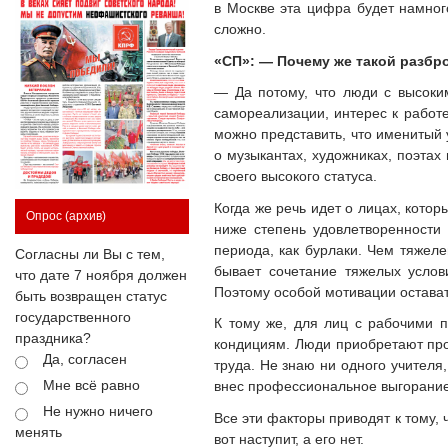
в Москве эта цифра будет намног
сложно.
«СП»: — Почему же такой разбр
— Да потому, что люди с высоки
самореализации, интерес к работе
можно представить, что именитый у
о музыкантах, художниках, поэтах
своего высокого статуса.
Когда же речь идет о лицах, кото
Опрос
(архив)
ниже степень удовлетворенности 
периода, как бурлаки. Чем тяжеле
Согласны ли Вы с тем,
бывает сочетание тяжелых услов
что дате 7 ноября должен
Поэтому особой мотивации остават
быть возвращен статус
государственного
К тому же, для лиц с рабочими п
праздника?
кондициям. Люди приобретают про
Да, согласен
труда. Не знаю ни одного учителя
Мне всё равно
внес профессиональное выгорание
Не нужно ничего
Все эти факторы приводят к тому,
менять
вот наступит, а его нет.