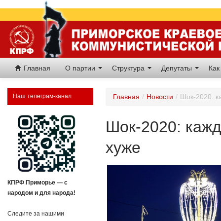
Главная
О партии
Структура
Депутаты
Как
Наш телеграм-канал
Главная
/
Новости
/
Шок-2020: к
Шок-2020: кажд
хуже
КПРФ Приморье — с
народом и для народа!
Следите за нашими