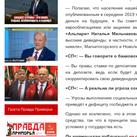
— Полагаю, что население нашей
опубликованным в середине 2019 г
деньги на будущее, я бы сове
еврооблигациями или акциями а
«Альпари» Наталья Мильчаков
высокие дивиденды, в частности,
никеля», Магнитогорского и Новол
«СП»: — Вы говорите о банковск
— Вы правы, ставки по депозитам
на депозите, ведь если будет 
скорректировать свою дивидендную
«СП»: — А реальна ли угроза с
— Угрозы выполнению социальных о
приведёт к дефициту госбюджета 
Газета Правда Приморья
Однако не исключено, что в этом
средства, так что в принципе з
условиях у государства есть.
По материалам публикаций
на 