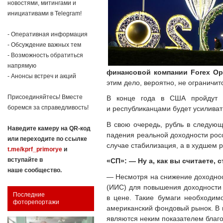
новостями, митингами и
инициативами в Telegram!
- Оперативная информация
- Обсуждение важных тем
- Возможность обратиться
напрямую
финансовой компании Forex Op
- Анонсы встреч и акций
этим дело, вероятно, не ограничит
Присоединяйтесь! Вместе
В конце года в США пройдут в
боремся за справедливость!
и республиканцами будет усиливат
В свою очередь, рубль в следующ
Наведите камеру на QR-код
падения реальной доходности росс
или переходите по ссылке
случае стабилизация, а в худшем 
t.me/kprf_primorye
и
вступайте в
«СП»: — Ну а, как вы считаете,
наше сообщество.
— Несмотря на снижение доходност
(ИИС) для повышения доходности з
Последние
в цене. Такие бумаги необходим
фоторепортажи
американский фондовый рынок. В
являются неким показателем благ