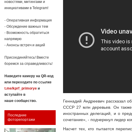
новостями, митингами и
инициативами в Telegram!
- Оперативная информация
- Обсуждение важных тем
- Возможность обратиться
напрямую
- Анонсы встреч и акций
Присоединяйтесь! Вместе
боремся за справедливость!
Наведите камеру на QR-код
или переходите по ссылке
t.me/kprf_primorye
и
вступайте в
Геннадий Андреевич рассказал о
наше сообщество.
СССР 27 млн деревьев. Он также
иностранных делегаций, и о пре
Последние
сочетание», - подчеркнул лидер к
фоторепортажи
Насчет тех, кто пытается перепи