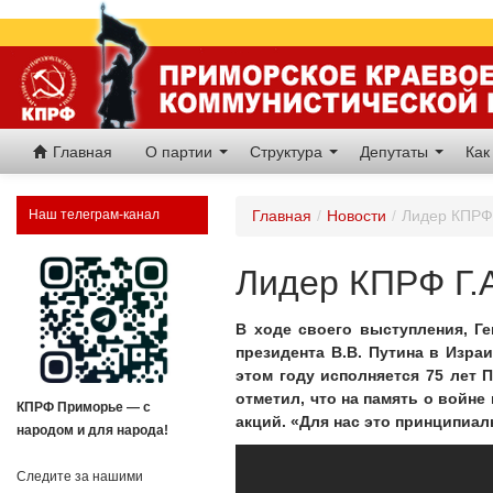
Главная
О партии
Структура
Депутаты
Как
Наш телеграм-канал
Главная
/
Новости
/
Лидер КПРФ 
Лидер КПРФ Г.А
В ходе своего выступления, Г
президента В.В. Путина в Изра
этом году исполняется 75 лет 
отметил, что на память о войне
КПРФ Приморье — с
акций. «Для нас это принципиаль
народом и для народа!
Следите за нашими