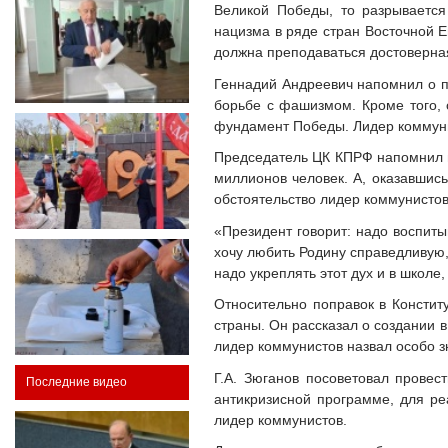
Великой Победы, то разрывается
нацизма в ряде стран Восточной Е
должна преподаваться достоверная
Геннадий Андреевич напомнил о п
борьбе с фашизмом. Кроме того,
фундамент Победы. Лидер коммунис
Председатель ЦК КПРФ напомнил и 
миллионов человек. А, оказавшис
обстоятельство лидер коммунистов
«Президент говорит: надо воспитыв
хочу любить Родину справедливую,
надо укреплять этот дух и в школе,
Относительно поправок в Констит
страны. Он рассказал о создании в
лидер коммунистов назвал особо з
Г.А. Зюганов посоветовал прове
Последние видео
антикризисной программе, для ре
лидер коммунистов.