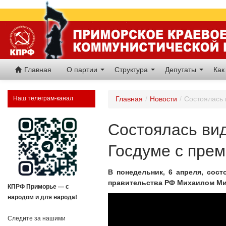
Главная
О партии
Структура
Депутаты
Как
Наш телеграм-канал
Главная
/
Новости
/
Состоялась 
Состоялась ви
Госдуме с пре
В понедельник, 6 апреля, сос
правительства РФ Михаилом М
КПРФ Приморье — с
народом и для народа!
Следите за нашими