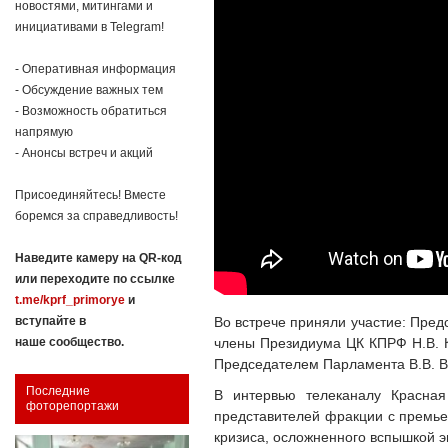
новостями, митингами и
инициативами в Telegram!
- Оперативная информация
- Обсуждение важных тем
- Возможность обратиться
напрямую
- Анонсы встреч и акций
Присоединяйтесь! Вместе
боремся за справедливость!
Наведите камеру на QR-код
или переходите по ссылке
t.me/kprf_primorye
и
Во встрече приняли участие: Пред
вступайте в
члены Президиума ЦК КПРФ Н.В. К
наше сообщество.
Председателем Парламента В.В. 
Последние
В интервью телеканалу Красная
фоторепортажи
представителей фракции с премье
кризиса, осложненного вспышкой 