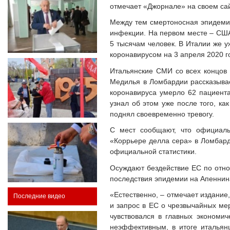
отмечает «Джорнале» на своем сай
Между тем смертоносная эпидемия
инфекции. На первом месте – США,
5 тысячам человек. В Италии же у
коронавирусом на 3 апреля 2020 г
Итальянские СМИ со всех концов 
Медилья в Ломбардии рассказывае
коронавируса умерло 62 пациента 
узнал об этом уже после того, ка
поднял своевременно тревогу.
С мест сообщают, что официаль
«Коррьере делла сера» в Ломбарди
официальной статистики.
Осуждают бездействие ЕС по отно
последствия эпидемии на Апеннин
«Естественно, – отмечает издание
Последние видео
и запрос в ЕС о чрезвычайных ме
чувствовался в главных экономи
неэффективным, в итоге итальян