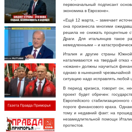
первоначальный подписант основ
экономика в Еврозоне».
«Ещё 12 марта, – замечает источн
она произнесла многими ожидавш
решила не снижать процентные с
Драги. Для итальянцев такое р
немедленными – и катастрофическ
Италия и другие страны Южной
наталкиваются на твердый отказ 
«южане» должны научиться финансо
однако в нынешней чрезвычайной 
ситуацию надо исправлять любой 
В период кризиса, говорит он, н
проект будет обречен: государ
Европейского стабилизационного 
Газета Правда Приморья
пороге финансового краха. Однак
тому и недавний факт: на проше
незамедлительной помощи Италии
протестов.