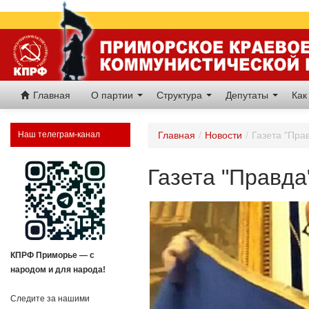
Главная
О партии
Структура
Депутаты
Как
Наш телеграм-канал
Главная
/
Новости
/
Газета "Пра
Газета "Правда
КПРФ Приморье — с
народом и для народа!
Следите за нашими