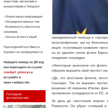
новостями, митингами и
инициативами в Telegram!
- Оперативная информация
- Обсуждение важных тем
- Возможность обратиться
напрямую
- Анонсы встреч и акций
своевременной помощи и «прозревш
катастрофичная, как на Апеннина
Присоединяйтесь! Вместе
акция, получившая название «восс
боремся за справедливость!
на их зданиях синие флаги Еврос
эпидемии сограждан.
Наведите камеру на QR-код
«Некоторые зачехлили эти флаги,
или переходите по ссылке
образом выразить свой протест про
t.me/kprf_primorye
и
вступайте в
«Да, это восстание флагов, восс
наше сообщество.
Скьезаро. Так он выразил протес
решение об оказании Италии фина
проявления солидарности от ЕС, м
Последние
фоторепортажи
За день до «восстания мэров» 
Рампелли. Он убрал стоявший в е