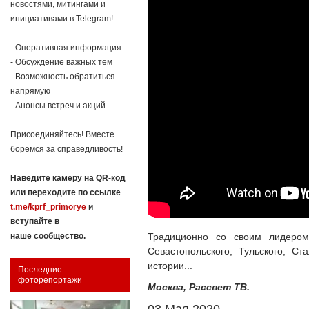
новостями, митингами и
инициативами в Telegram!
- Оперативная информация
- Обсуждение важных тем
- Возможность обратиться
напрямую
- Анонсы встреч и акций
Присоединяйтесь! Вместе
боремся за справедливость!
Наведите камеру на QR-код
или переходите по ссылке
t.me/kprf_primorye
и
вступайте в
Традиционно со своим лидеро
наше сообщество.
Севастопольского, Тульского, С
истории...
Последние
фоторепортажи
Москва, Рассвет ТВ.
03 Мая 2020