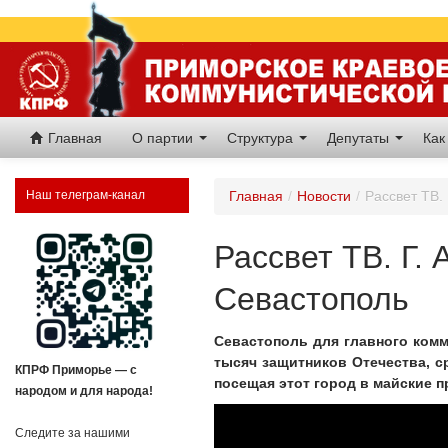
Главная
О партии
Структура
Депутаты
Как
Наш телеграм-канал
Главная
/
Новости
/
Рассвет ТВ.
Рассвет ТВ. Г.
Севастополь
Севастополь для главного комм
тысяч защитников Отечества, с
КПРФ Приморье — с
посещая этот город в майские пр
народом и для народа!
Следите за нашими