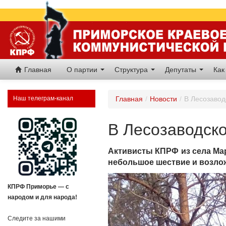
Главная
О партии
Структура
Депутаты
Как
Наш телеграм-канал
Главная
/
Новости
/
В Лесозавод
В Лесозаводско
Активисты КПРФ из села Мар
небольшое шествие и возлож
КПРФ Приморье — с
народом и для народа!
Следите за нашими