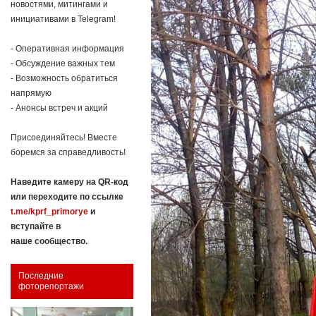
новостями, митингами и
инициативами в Telegram!
- Оперативная информация
- Обсуждение важных тем
- Возможность обратиться
напрямую
- Анонсы встреч и акций
Присоединяйтесь! Вместе
боремся за справедливость!
Наведите камеру на QR-код
или переходите по ссылке
t.me/kprf_primorye
и
вступайте в
наше сообщество.
Последние
фоторепортажи