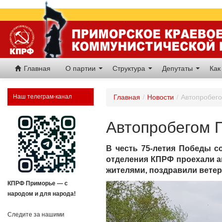
Главная
О партии
Структура
Депутаты
Как
Наш телеграм-канал
Главная
/
Новости
/
Автопробего
Автопробегом 
В честь 75-летия Победы с
отделения КПРФ проехали ав
жителями, поздравили вете
КПРФ Приморье — с
народом и для народа!
Следите за нашими