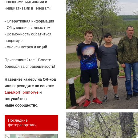
новостями, митингами и
инициативами в Telegram!
- Оперативная информация
- Обсуждение важных тем
- Возможность обратиться
напрямую
- Анонсы встреч и акций
Присоединяйтесь! Вместе
боремся за справедливость!
Наведите камеру на QR-код
или переходите по ссылке
t.me/kprf_primorye
и
вступайте в
наше сообщество.
Последние
фоторепортажи