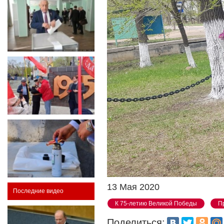
13 Мая 2020
Последние видео
К 75-летию Великой Победы
П
Поделиться: