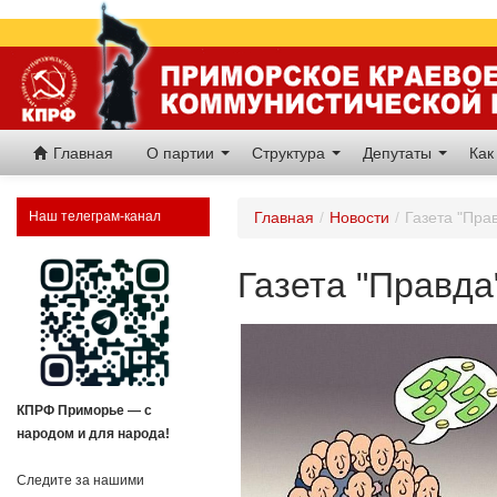
Главная
О партии
Структура
Депутаты
Как
Наш телеграм-канал
Главная
/
Новости
/
Газета "Пра
Газета "Правда
КПРФ Приморье — с
народом и для народа!
Следите за нашими