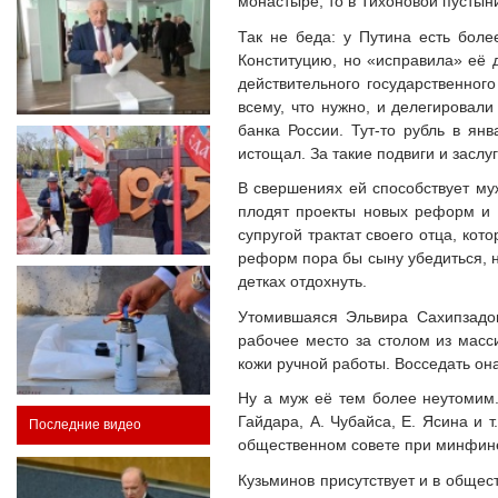
монастыре, то в Тихоновой пустын
Так не беда: у Путина есть бол
Конституцию, но «исправила» её 
действительного государственного
всему, что нужно, и делегировал
банка России. Тут-то рубль в ян
истощал. За такие подвиги и заслу
В свершениях ей способствует му
плодят проекты новых реформ и к
супругой трактат своего отца, ко
реформ пора бы сыну убедиться, н
детках отдохнуть.
Утомившаяся Эльвира Сахипзадов
рабочее место за столом из масс
кожи ручной работы. Восседать он
Ну а муж её тем более неутомим.
Гайдара, А. Чубайса, Е. Ясина и 
Последние видео
общественном совете при минфине,
Кузьминов присутствует и в общес