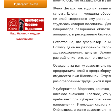
получилось, что оказавшаяся в узи
Подтвердить выбор
Жена Цезаря, как водится, выше п
супруга Елена — женщина обороти
жителей вверенного ему региона
трудилась «вторая половина». Даж
губернатора разорённой област
Наш баннер - код для
аппаратов, и ресторанным бизнес
размещения
Естественно, что губернатор не м
Потому даже на разорённой терри
здравоохранения, депутат Закон
разграбление того, за что отвечал
Осуждена за взятку заместитель п
предпринимателей в предвыборную
имущества г-жи Шаипкиной. Отдел
раз ограбленных трудящихся и при
У губернатора Морозова, конечно,
никакого значения. Главное, что
пребывает при губернаторе нека
направлении. Имеющая страсть к
Опёнышева в ранге заместителя п