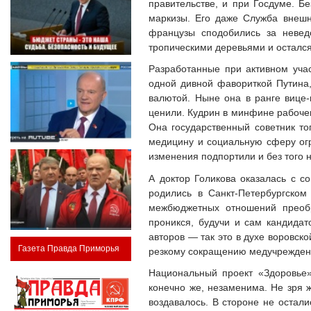
правительстве, и при Госдуме. Б
маркизы. Его даже Служба внешн
французы сподобились за неве
тропическими деревьями и остался
Разработанные при активном уча
одной дивной фавориткой Путина
валютой. Ныне она в ранге вице-
ценили. Кудрин в минфине рабочего
Она государственный советник то
медицину и социальную сферу огр
изменения подпортили и без того 
А доктор Голикова оказалась с 
родились в Санкт-Петербургском
межбюджетных отношений преобр
проникся, будучи и сам кандидат
авторов — так это в духе воровск
Газета Правда Приморья
резкому сокращению медучреждени
Национальный проект «Здоровье»
конечно же, незаменима. Не зря 
воздавалось. В стороне не остал