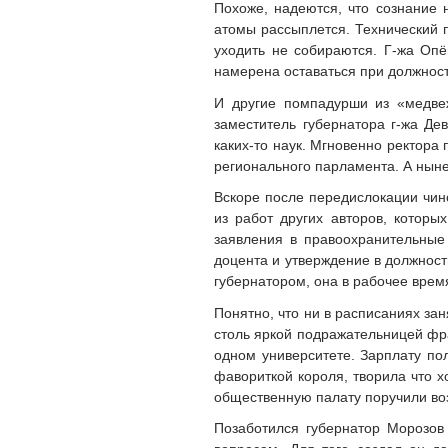
Похоже, надеются, что сознание
атомы рассыплется. Технический 
уходить не собираются. Г-жа Опё
намерена оставаться при должности
И другие помпадурши из «медвеж
заместитель губернатора г-жа Де
каких-то наук. Мгновенно ректора
регионального парламента. А ныне
Вскоре после передислокации чин
из работ других авторов, которых
заявления в правоохранительные
доцента и утверждение в должност
губернатором, она в рабочее время
Понятно, что ни в расписаниях заня
столь яркой подражательницей фра
одном университете. Зарплату по
фавориткой короля, творила что хо
общественную палату поручили воз
Позаботился губернатор Морозов