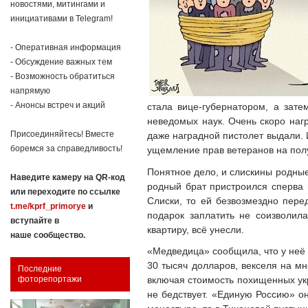
новостями, митингами и
инициативами в Telegram!
- Оперативная информация
- Обсуждение важных тем
- Возможность обратиться
напрямую
- Анонсы встреч и акций
стала вице-губернатором, а зат
неведомых наук. Очень скоро наг
Присоединяйтесь! Вместе
даже наградной пистолет выдали. 
боремся за справедливость!
ущемление прав ветеранов на получ
Понятное дело, и слискины родные
Наведите камеру на QR-код
родный брат пристроился сперва 
или переходите по ссылке
Слиски, то ей безвозмездно пер
t.me/kprf_primorye
и
подарок заплатить не соизволила
вступайте в
квартиру, всё унесли.
наше сообщество.
«Медведица» сообщила, что у неё 
30 тысяч долларов, векселя на м
Последние
включая стоимость похищенных укр
фоторепортажи
не бедствует. «Единую Россию» он