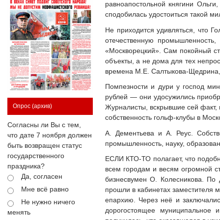
равноапостольной княгини Ольги,
сподобилась удостоиться такой ми
Не приходится удивляться, что Г
отечественную промышленность, 
«Москворецкий». Сам покойный ст
объекты, а не дома для тех непрос
времена М.Е. Салтыкова-Щедрина
Помпезности и дури у господ ми
рублей — они удосужились приобр
Опрос
(архив)
Журналисты, вскрывшие сей факт, п
собственность гольф-клубы в Моск
Согласны ли Вы с тем,
А. Дементьева и А. Реус. Собс
что дате 7 ноября должен
промышленность, науку, образован
быть возвращен статус
государственного
ЕСЛИ КТО-ТО полагает, что подобн
праздника?
всем городам и весям огромной ст
Да, согласен
бизнесвумен О. Колесникова. По
Мне всё равно
прошли в кабинетах заместителя 
епархию. Через неё и заключалис
Не нужно ничего
дорогостоящее муниципальное и
менять