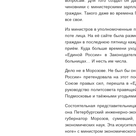
вопросам. Для того создал он д
чиновники с министерскими зарпл
граждан. Такого даже во времена 
все свои.
Из министров в уполномоченные п
поте лица. На её сайте была раз
граждан в последнюю пятницу кажд
приём. Куда больше времени уход
«Единой России» в Законодател
больницах… И несть им числа.
Дело не в Морозове. Не был бы он
России» претендовала на этот по
Союзе правых сил, перешла в «Е
руководство политсовета правящей
Подмосковье и таёжными угодьями
Состоятельная представительница
она Петербургский инженерно-эко
губернатор Морозов, сумевший,
экономических наук. Эта искусите
ноге» с министром экономического 