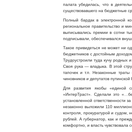
палата убедилась, что в деятель
существовавшего на бюджетные сре
Полный бардак в электронной ко
региональное правительство и ми
выписывались премии в сотни тыс
подписывали, обеспечивался внуш
Такое привидеться не может ни од
бюджетников с достойным доходом 
Трудоустроили туда кучу родных 
Своя рука — владыка. В этой стр
тапочек и т.п. Незаконные траты
чиновников и депутатов путинской
Для развития якобы «единой с
«ИнтерТраст». Сделали это «…бе
установленной ответственности з
незаконно выложили 110 миллионо
контроля, прокуратурой и судом,
рублей. А губернатор, как и преж
комфортно, и власть чувствовала с