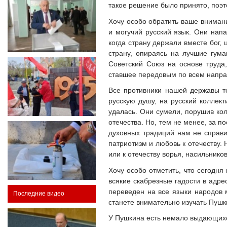
такое решение было принято, поэ
Хочу особо обратить ваше внимани
и могучий русский язык. Они напа
когда страну держали вместе бог, 
страну, опираясь на лучшие гум
Советский Союз на основе труда,
ставшее передовым по всем напра
Все противники нашей державы то
русскую душу, на русский коллект
удалась. Они сумели, порушив ко
отечества. Но, тем не менее, за п
духовных традиций нам не справи
патриотизм и любовь к отечеству. 
или к отечеству ворья, насильнико
Хочу особо отметить, что сегодня
всякие скабрезные гадости в адр
переведен на все языки народов м
Последние видео
станете внимательно изучать Пушки
У Пушкина есть немало выдающихс