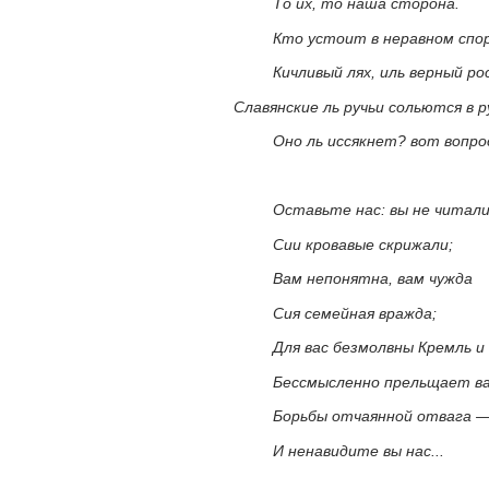
То их, то наша сторона.
Кто устоит в неравном спор
Кичливый лях, иль верный ро
Славянские ль ручьи сольются в 
Оно ль иссякнет? вот вопро
Оставьте нас: вы не читал
Сии кровавые скрижали;
Вам непонятна, вам чужда
Сия семейная вражда;
Для вас безмолвны Кремль и 
Бессмысленно прельщает ва
Борьбы отчаянной отвага 
И ненавидите вы нас...