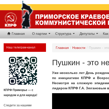
Главная
О партии
Структура
Депутаты
Как
Наш телеграм-канал
Главная
/
Новости
/
Пушкин - эт
Пушкин - это н
Уже несколько лет День рожден
по инициативе КПРФ и Всерос
Несмотря на сложную эпидеми
лидером КПРФ Г.А. Зюгановым в
КПРФ Приморье — с
народом и для народа!
Следите за нашими