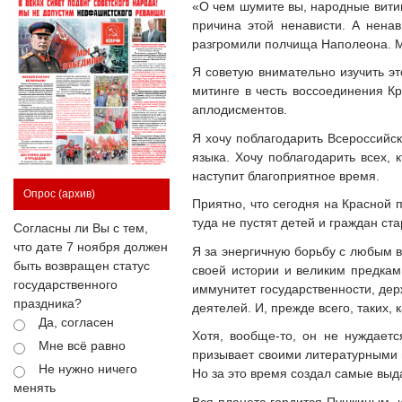
«О чем шумите вы, народные витии
причина этой ненависти. А нена
разгромили полчища Наполеона. Мы
Я советую внимательно изучить э
митинге в честь воссоединения К
аплодисментов.
Я хочу поблагодарить Всероссийск
языка. Хочу поблагодарить всех, 
наступит благоприятное время.
Опрос
(архив)
Приятно, что сегодня на Красной 
туда не пустят детей и граждан ст
Согласны ли Вы с тем,
что дате 7 ноября должен
Я за энергичную борьбу с любым в
быть возвращен статус
своей истории и великим предкам.
государственного
иммунитет государственности, де
праздника?
деятелей. И, прежде всего, таких,
Да, согласен
Хотя, вообще-то, он не нуждает
Мне всё равно
призывает своими литературными 
Не нужно ничего
Но за это время создал самые выд
менять
Вся планета гордится Пушкиным, и