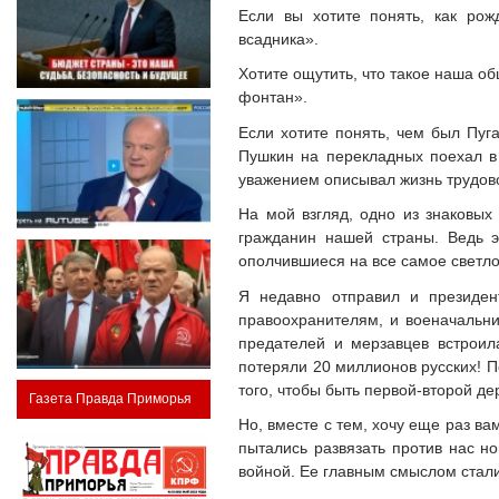
Если вы хотите понять, как рож
всадника».
Хотите ощутить, что такое наша о
фонтан».
Если хотите понять, чем был Пуга
Пушкин на перекладных поехал в 
уважением описывал жизнь трудово
На мой взгляд, одно из знаковых
гражданин нашей страны. Ведь э
ополчившиеся на все самое светло
Я недавно отправил и президент
правоохранителям, и военачальни
предателей и мерзавцев встроил
потеряли 20 миллионов русских! П
того, чтобы быть первой-второй де
Газета Правда Приморья
Но, вместе с тем, хочу еще раз в
пытались развязать против нас н
войной. Ее главным смыслом стали