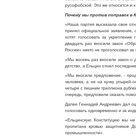
русофобской. Это же относится и к
Почему мы против поправок в
«Наша партия высказала свое отн
принял официальное заявление, о
хотят голосовать за укрепление 
двадцать раз вносили закон «Обр
России» никто не проголосовал за 
«Мы восемь раз вносили закон о де
детство, а Ельцин отнял последни
«Мы вносили предложение, - прод
человека, а не на кучку упырей-
четыре с лишним триллиона рублей!
очередь, предложили оказать пом
Далее Геннадий Андреевич дал оце
голосовать одновременно и за инд
«Ельцинскую Конституцию мы не п
пропитана кровью защитников До
промышленности».