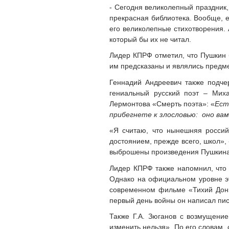
- Сегодня великолепный праздник,
прекрасная библиотека. Вообще, е
его великолепные стихотворения. 
который бы их не читал.
Лидер КПРФ отметил, что Пушкин 
им предсказаны и являлись предме
Геннадий Андреевич также подче
гениальный русский поэт – Мих
Лермонтова «Смерть поэта»: «
Ест
прибегнете к злословью: оно вам
«Я считаю, что нынешняя российс
достоянием, прежде всего, школ»,
выброшены произведения Пушкина 
Лидер КПРФ также напомнил, что
Однако на официальном уровне эт
современном фильме «Тихий Дон» 
первый день войны он написал пи
Также Г.А. Зюганов с возмущение
изменить нельзя». По его словам,