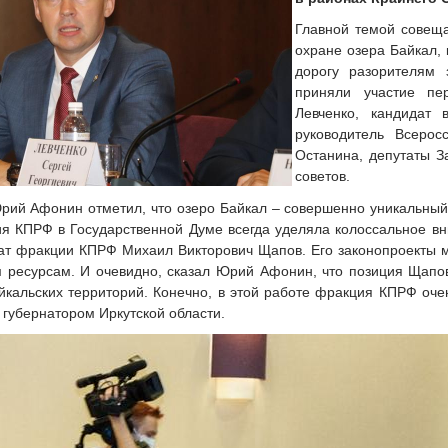
Главной темой совеща
охране озера Байкал, 
дорогу разорителям 
приняли участие пе
Левченко, кандидат 
руководитель Всерос
Останина, депутаты З
советов.
рий Афонин отметил, что озеро Байкал – совершенно уникальный 
я КПРФ в Государственной Думе всегда уделяла колоссальное в
тат фракции КПРФ Михаил Викторович Щапов. Его законопроекты 
 ресурсам. И очевидно, сказал Юрий Афонин, что позиция Щапо
айкальских территорий. Конечно, в этой работе фракция КПРФ оч
о губернатором Иркутской области.