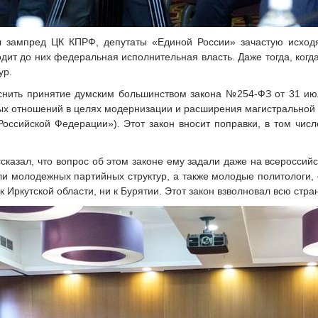
л зампред ЦК КПРФ, депутаты «Единой России» зачастую исходя
одит до них федеральная исполнительная власть. Даже тогда, когда
ур.
снить принятие думским большинством закона №254-ФЗ от 31 ию
ых отношений в целях модернизации и расширения магистральной 
Российской Федерации»). Этот закон вносит поправки, в том чис
сказал, что вопрос об этом законе ему задали даже на всеросси
и молодежных партийных структур, а также молодые политологи, 
 Иркутской области, ни к Бурятии. Этот закон взволновал всю стран