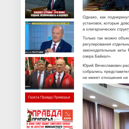
Однако, как подчеркну
установок, которые дов
а олигархических структ
Только так можно объя
регулирования отдельн
законодательные акты 
озера Байкал».
Юрий Вячеславович рас
собрались представител
не имеет отношения ни к
Газета Правда Приморья