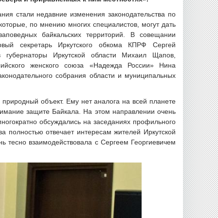
ния стали недавние изменения законодательства по
которые, по мнению многих специалистов, могут дать
заповедных байкальских территорий. В совещании
рвый секретарь Иркутского обкома КПРФ Сергей
в губернаторы Иркутской области Михаил Щапов,
сийского женского союза «Надежда России» Нина
аконодательного собрания области и муниципальных
природный объект. Ему нет аналога на всей планете
нимание защите Байкала. На этом направлении очень
многократно обсуждались на заседаниях профильного
ва полностью отвечает интересам жителей Иркутской
ень тесно взаимодействовала с Сергеем Георгиевичем