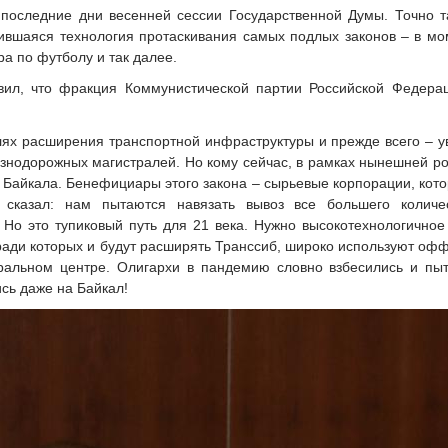
последние дни весенней сессии Государственной Думы. Точно т
жившаяся технология протаскивания самых подлых законов – в мо
а по футболу и так далее.
ил, что фракция Коммунистической партии Российской Федера
елях расширения транспортной инфраструктуры и прежде всего – 
знодорожных магистралей. Но кому сейчас, в рамках нынешней ро
Байкала. Бенефициары этого закона – сырьевые корпорации, кото
сказал: нам пытаются навязать вывоз все большего количе
. Но это тупиковый путь для 21 века. Нужно высокотехнологично
ради которых и будут расширять Транссиб, широко используют оф
ральном центре. Олигархи в пандемию словно взбесились и пыт
сь даже на Байкал!