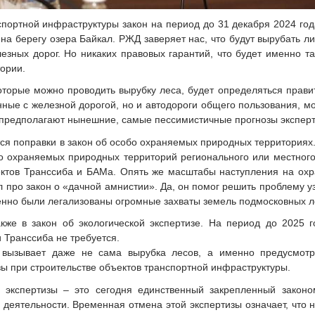
спортной инфраструктуры закон на период до 31 декабря 2024 го
 на берегу озера Байкал. РЖД заверяет нас, что будут вырубать
зных дорог. Но никаких правовых гарантий, что будет именно так
ории.
оторые можно проводить вырубку леса, будет определяться правит
ные с железной дорогой, но и автодороги общего пользования, мо
 предполагают нынешние, самые пессимистичные прогнозы эксперт
ся поправки в закон об особо охраняемых природных территориях
о охраняемых природных территорий регионального или местного
ектов Транссиба и БАМа. Опять же масштабы наступления на ох
ро закон о «дачной амнистии». Да, он помог решить проблему уз
нно были легализованы огромные захваты земель подмосковных лес
кже в закон об экологической экспертизе. На период до 2025 
 Транссиба не требуется.
вызывает даже не сама вырубка лесов, а именно предусмотр
зы при строительстве объектов транспортной инфраструктуры.
й экспертизы – это сегодня единственный закрепленный закон
 деятельности. Временная отмена этой экспертизы означает, что 