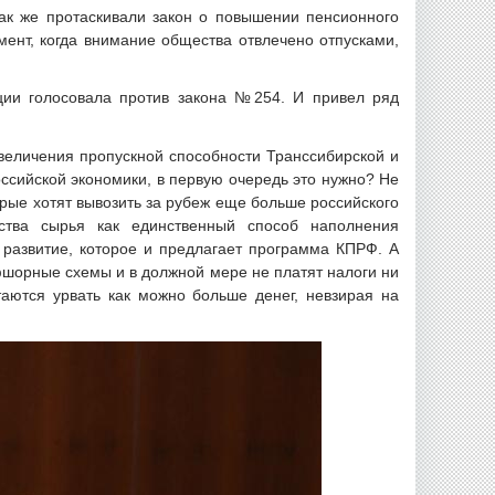
ак же протаскивали закон о повышении пенсионного
мент, когда внимание общества отвлечено отпусками,
ции голосовала против закона №254. И привел ряд
увеличения пропускной способности Транссибирской и
ссийской экономики, в первую очередь это нужно? Не
рые хотят вывозить за рубеж еще больше российского
ства сырья как единственный способ наполнения
е развитие, которое и предлагает программа КПРФ. А
фшорные схемы и в должной мере не платят налоги ни
аются урвать как можно больше денег, невзирая на