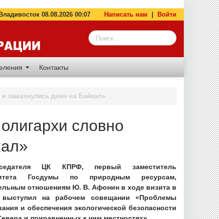
адивосток 08.08.2026 00:07
Написать нам
|
Войти
деления
Контакты
 и замахнулись даже на Байкал»
олигархи словно
кал»
дседателя ЦК КПРФ, первый заместитель
митета Госдумы по природным ресурсам,
ельным отношениям Ю. В. Афонин в ходе визита в
ь выступил на рабочем совещании «Проблемы
ания и обеспечения экологической безопасности
Севера и приравненных к ним местностях».