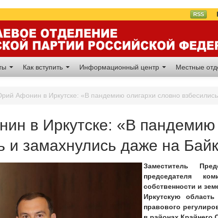
Вл
RSS
аты
Как вступить
Информационный центр
Местные от
рий Афонин в Иркутске: «В пандемию олигархи словно взбесились
ин в Иркутске: «В пандемию 
ь и замахнулись даже на Бай
Заместитель Пре
председателя ко
собственности и зем
Иркутскую област
правового регулиров
в районах Крайнего 