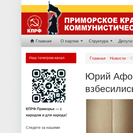
Главная
О партии
Структура
Депут
Наш телеграм-канал
Главная
/
Новости
/
Ю
Юрий Афон
взбесилис
КПРФ Приморье — с
народом и для народа!
Следите за нашими