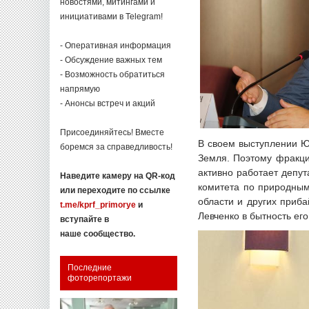
новостями, митингами и
инициативами в Telegram!
- Оперативная информация
- Обсуждение важных тем
- Возможность обратиться
напрямую
- Анонсы встреч и акций
Присоединяйтесь! Вместе
В своем выступлении Ю
боремся за справедливость!
Земля. Поэтому фракци
активно работает депу
Наведите камеру на QR-код
комитета по природным
или переходите по ссылке
области и других приб
t.me/kprf_primorye
и
Левченко в бытность ег
вступайте в
наше сообщество.
Последние
фоторепортажи