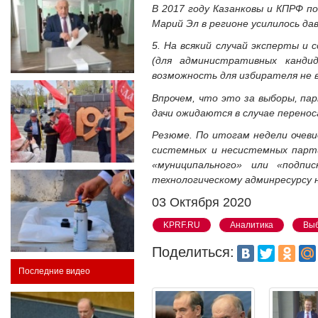
В 2017 году Казанковы и КПРФ п
Марий Эл в регионе усилилось да
5. На всякий случай эксперты и 
(для административных канди
возможность для избирателя не 
Впрочем, что это за выборы, па
дачи ожидаются в случае перенос
Резюме. По итогам недели очеви
системных и несистемных парти
«муниципального» или «подп
технологическому админресурсу н
03 Октября 2020
KPRF.RU
Аналитика
Вы
Поделиться:
Последние видео