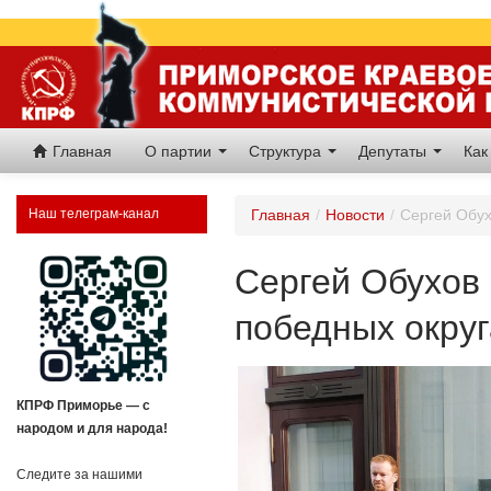
Главная
О партии
Структура
Депутаты
Как
Наш телеграм-канал
Главная
/
Новости
/
Сергей Обух
Сергей Обухов
победных округ
КПРФ Приморье — с
народом и для народа!
Следите за нашими