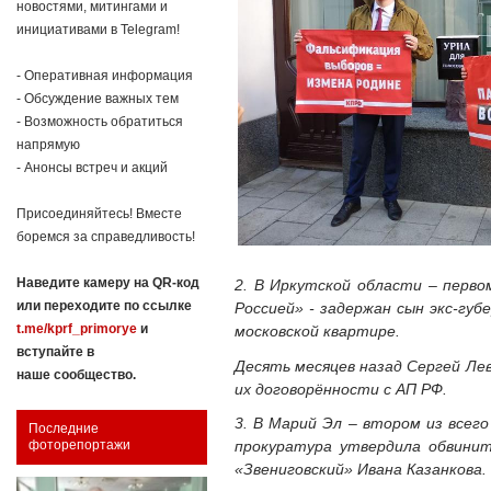
новостями, митингами и
инициативами в Telegram!
- Оперативная информация
- Обсуждение важных тем
- Возможность обратиться
напрямую
- Анонсы встреч и акций
Присоединяйтесь! Вместе
боремся за справедливость!
Наведите камеру на QR-код
2. В Иркутской области – перво
или переходите по ссылке
Россией» - задержан сын экс-губ
t.me/kprf_primorye
и
московской квартире.
вступайте в
Десять месяцев назад Сергей Ле
наше сообщество.
их договорённости с АП РФ.
3. В Марий Эл – втором из всего
Последние
прокуратура утвердила обвинит
фоторепортажи
«Звениговский» Ивана Казанкова. 