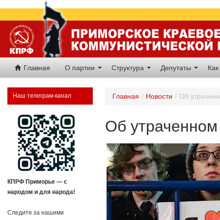
Главная
О партии
Структура
Депутаты
Как
Наш телеграм-канал
Главная
/
Новости
/
Об утрачен
Об утраченно
КПРФ Приморье — с
народом и для народа!
Следите за нашими