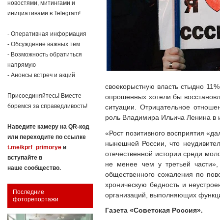
новостями, митингами и
инициативами в Telegram!
- Оперативная информация
- Обсуждение важных тем
- Возможность обратиться
напрямую
- Анонсы встреч и акций
своекорыстную власть стыдно 11% 
Присоединяйтесь! Вместе
опрошенных хотели бы восстановле
боремся за справедливость!
ситуации. Отрицательное отноше
роль Владимира Ильича Ленина в 
Наведите камеру на QR-код
«Рост позитивного восприятия «да
или переходите по ссылке
нынешней России, что неудивител
t.me/kprf_primorye
и
отечественной истории среди моло
вступайте в
не менее чем у третьей части»,
наше сообщество.
общественного сожаления по пово
хроническую бедность и неустрое
Последние
организаций, выполняющих функции
фоторепортажи
Газета «Советская Россия».